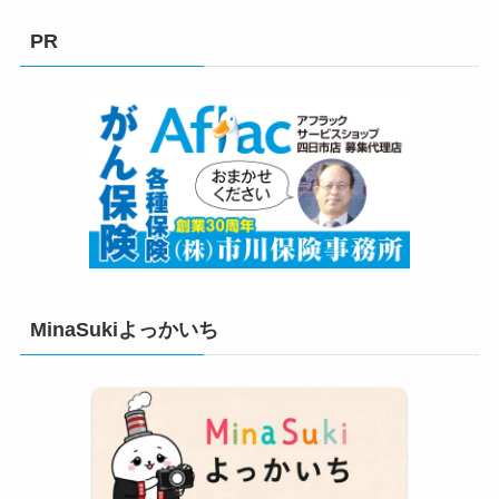
ゴ
リ
PR
ー
MinaSukiよっかいち