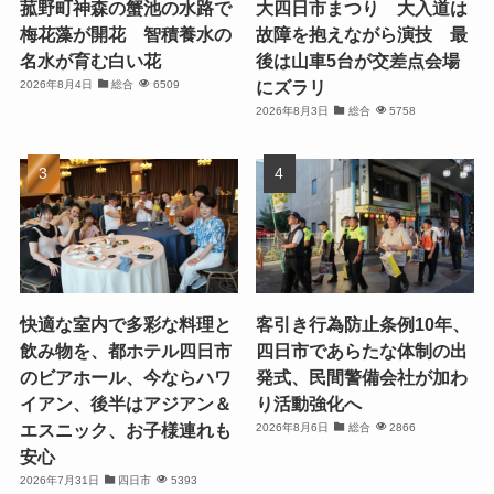
菰野町神森の蟹池の水路で
大四日市まつり 大入道は
梅花藻が開花 智積養水の
故障を抱えながら演技 最
名水が育む白い花
後は山車5台が交差点会場
にズラリ
2026年8月4日
総合
6509
2026年8月3日
総合
5758
快適な室内で多彩な料理と
客引き行為防止条例10年、
飲み物を、都ホテル四日市
四日市であらたな体制の出
のビアホール、今ならハワ
発式、民間警備会社が加わ
イアン、後半はアジアン＆
り活動強化へ
エスニック、お子様連れも
2026年8月6日
総合
2866
安心
2026年7月31日
四日市
5393