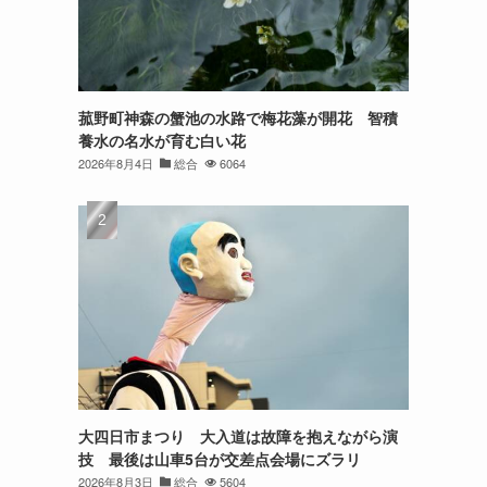
菰野町神森の蟹池の水路で梅花藻が開花 智積
養水の名水が育む白い花
2026年8月4日
総合
6064
大四日市まつり 大入道は故障を抱えながら演
技 最後は山車5台が交差点会場にズラリ
2026年8月3日
総合
5604