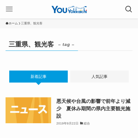
ホーム
三重県、観光客
三重県、観光客
– tag –
新着記事
人気記事
悪天候や台風の影響で前年より減
少 夏休み期間の県内主要観光施
設
2019年9月22日
総合