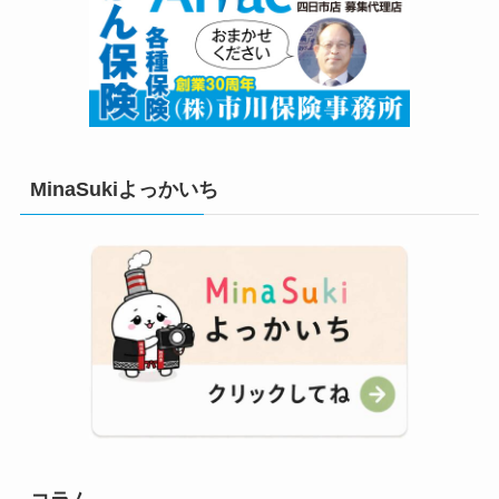
MinaSukiよっかいち