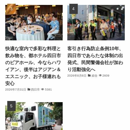
快適な室内で多彩な料理と
客引き行為防止条例10年、
飲み物を、都ホテル四日市
四日市であらたな体制の出
のビアホール、今ならハワ
発式、民間警備会社が加わ
イアン、後半はアジアン＆
り活動強化へ
エスニック、お子様連れも
2026年8月6日
総合
2609
安心
2026年7月31日
四日市
5381