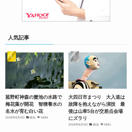
人気記事
菰野町神森の蟹池の水路で
大四日市まつり 大入道は
梅花藻が開花 智積養水の
故障を抱えながら演技 最
名水が育む白い花
後は山車5台が交差点会場
にズラリ
2026年8月4日
総合
6484
2026年8月3日
総合
5681