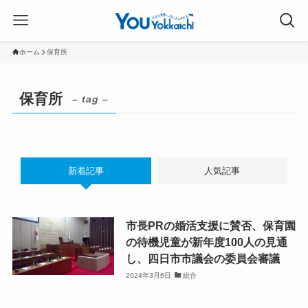
ホーム
保育所
保育所
– tag –
新着記事
人気記事
市長PRの婚活支援に賛否、保育園
の待機児童が新年度100人の見通
し、四日市市議会の委員会審議
2024年3月6日
総合