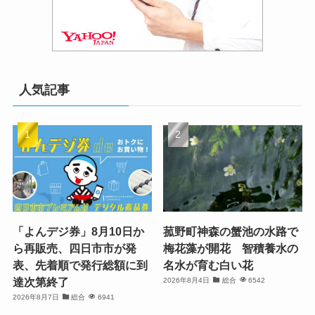
人気記事
「よんデジ券」8月10日か
菰野町神森の蟹池の水路で
ら再販売、四日市市が発
梅花藻が開花 智積養水の
表、先着順で発行総額に到
名水が育む白い花
達次第終了
2026年8月4日
総合
6542
2026年8月7日
総合
6941