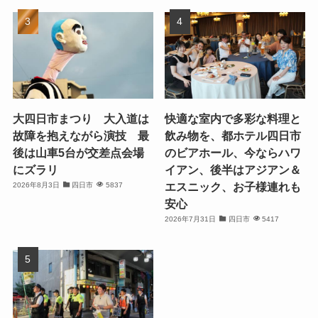
大四日市まつり 大入道は
快適な室内で多彩な料理と
故障を抱えながら演技 最
飲み物を、都ホテル四日市
後は山車5台が交差点会場
のビアホール、今ならハワ
にズラリ
イアン、後半はアジアン＆
エスニック、お子様連れも
2026年8月3日
四日市
5837
安心
2026年7月31日
四日市
5417