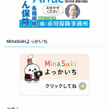
MinaSukiよっかいち