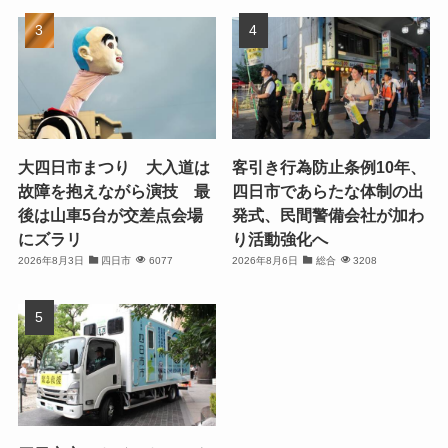
大四日市まつり 大入道は
客引き行為防止条例10年、
故障を抱えながら演技 最
四日市であらたな体制の出
後は山車5台が交差点会場
発式、民間警備会社が加わ
にズラリ
り活動強化へ
2026年8月3日
四日市
6077
2026年8月6日
総合
3208