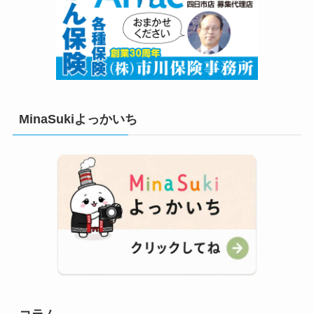
MinaSukiよっかいち