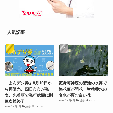
人気記事
「よんデジ券」8月10日か
菰野町神森の蟹池の水路で
ら再販売、四日市市が発
梅花藻が開花 智積養水の
表、先着順で発行総額に到
名水が育む白い花
達次第終了
2026年8月4日
総合
6615
2026年8月7日
総合
12300