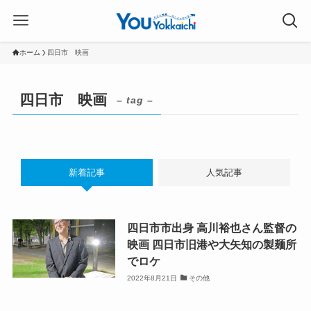
ホーム
四日市 映画
四日市 映画
– tag –
新着記事
人気記事
四日市市出身 高川裕也さん監督の
映画 四日市旧港や大矢知の製麺所
でロケ
2022年8月21日
その他