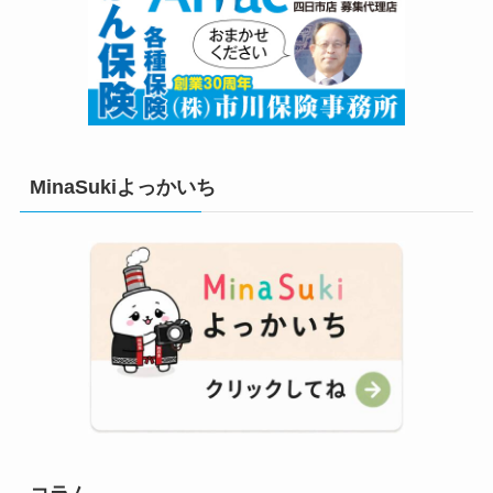
MinaSukiよっかいち