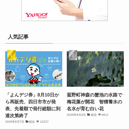
人気記事
「よんデジ券」8月10日か
菰野町神森の蟹池の水路で
ら再販売、四日市市が発
梅花藻が開花 智積養水の
表、先着順で発行総額に到
名水が育む白い花
達次第終了
2026年8月4日
総合
6611
2026年8月7日
総合
12227