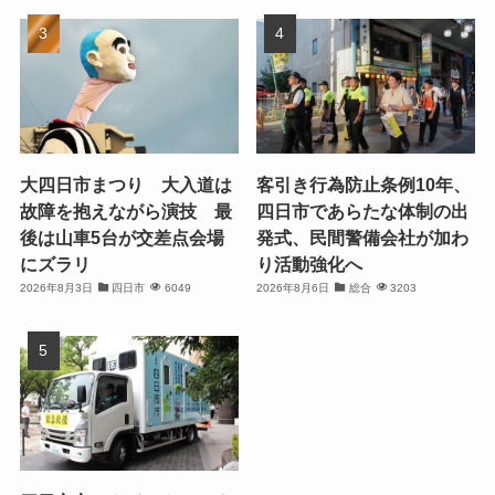
大四日市まつり 大入道は
客引き行為防止条例10年、
故障を抱えながら演技 最
四日市であらたな体制の出
後は山車5台が交差点会場
発式、民間警備会社が加わ
にズラリ
り活動強化へ
2026年8月3日
四日市
6049
2026年8月6日
総合
3203