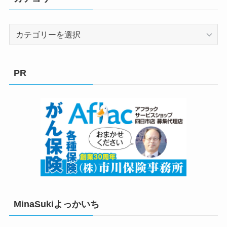
カ
テ
ゴ
リ
PR
ー
MinaSukiよっかいち