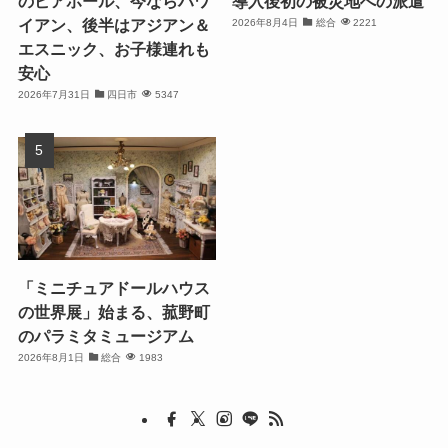
のビアホール、今ならハワ
導入後初の被災地への派遣
イアン、後半はアジアン＆
2026年8月4日
総合
2221
エスニック、お子様連れも
安心
2026年7月31日
四日市
5347
「ミニチュアドールハウス
の世界展」始まる、菰野町
のパラミタミュージアム
2026年8月1日
総合
1983