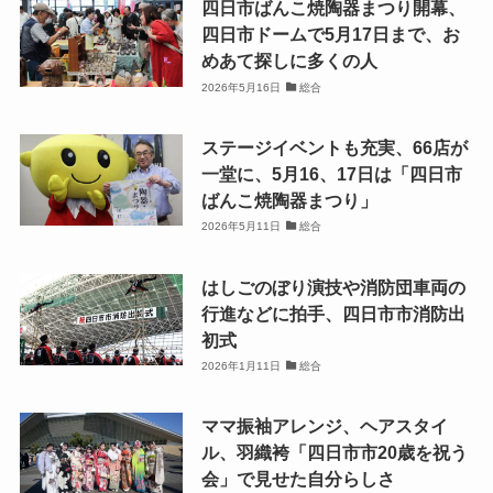
四日市ばんこ焼陶器まつり開幕、
四日市ドームで5月17日まで、お
めあて探しに多くの人
2026年5月16日
総合
ステージイベントも充実、66店が
一堂に、5月16、17日は「四日市
ばんこ焼陶器まつり」
2026年5月11日
総合
はしごのぼり演技や消防団車両の
行進などに拍手、四日市市消防出
初式
2026年1月11日
総合
ママ振袖アレンジ、ヘアスタイ
ル、羽織袴「四日市市20歳を祝う
会」で見せた自分らしさ