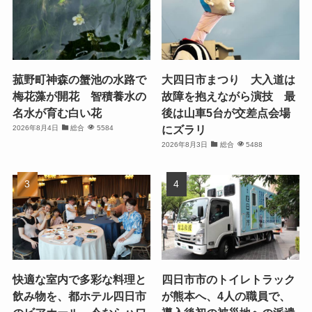
菰野町神森の蟹池の水路で
大四日市まつり 大入道は
梅花藻が開花 智積養水の
故障を抱えながら演技 最
名水が育む白い花
後は山車5台が交差点会場
にズラリ
2026年8月4日
総合
5584
2026年8月3日
総合
5488
快適な室内で多彩な料理と
四日市市のトイレトラック
飲み物を、都ホテル四日市
が熊本へ、4人の職員で、