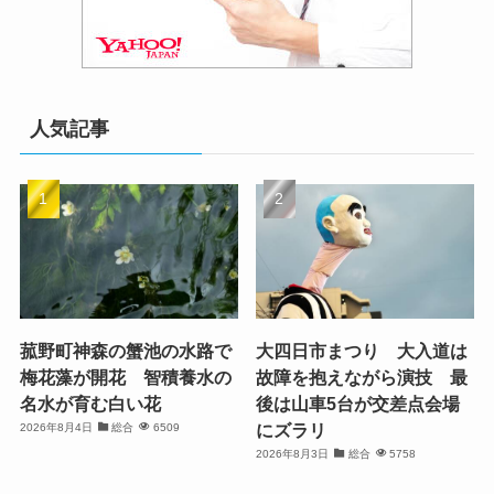
人気記事
菰野町神森の蟹池の水路で
大四日市まつり 大入道は
梅花藻が開花 智積養水の
故障を抱えながら演技 最
名水が育む白い花
後は山車5台が交差点会場
にズラリ
2026年8月4日
総合
6509
2026年8月3日
総合
5758