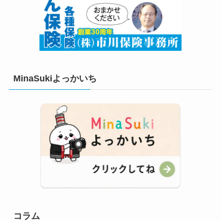
MinaSukiよっかいち
コラム