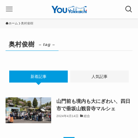
ホーム
奥村俊樹
奥村俊樹
– tag –
新着記事
人気記事
山門前も境内も大にぎわい、四日
市で垂坂山観音寺マルシェ
2024年4月14日
総合