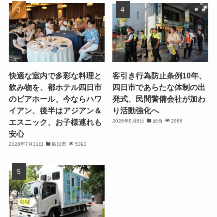
快適な室内で多彩な料理と
客引き行為防止条例10年、
飲み物を、都ホテル四日市
四日市であらたな体制の出
のビアホール、今ならハワ
発式、民間警備会社が加わ
イアン、後半はアジアン＆
り活動強化へ
エスニック、お子様連れも
2026年8月6日
総合
2866
安心
2026年7月31日
四日市
5393