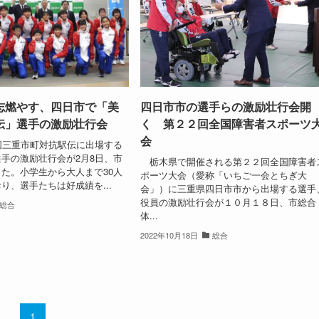
志燃やす、四日市で「美
四日市市の選手らの激励壮行会開
伝」選手の激励壮行会
く 第２２回全国障害者スポーツ
会
国三重市町対抗駅伝に出場する
手の激励壮行会が2月8日、市
栃木県で開催される第２２回全国障害者
た。小学生から大人まで30人
ポーツ大会（愛称「いちご一会とちぎ大
り、選手たちは好成績を...
会」）に三重県四日市市から出場する選手
役員の激励壮行会が１０月１８日、市総合
総合
体...
2022年10月18日
総合
1