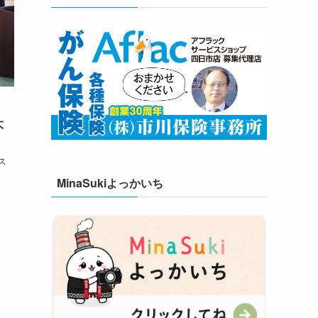
大
ス
MinaSukiよっかいち
、