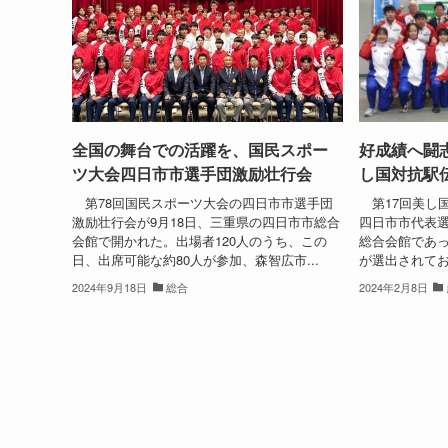
全国の舞台での活躍を、国民スポー
好成績へ闘
ツ大会四日市市選手団激励壮行会
し国対抗駅
第78回国民スポーツ大会の四日市市選手団
第17回美し
激励壮行会が9月18日、三重県の四日市市総合
四日市市代表選
会館で開かれた。出場者120人のうち、この
総合会館であっ
日、出席可能な約80人が参加、森智広市...
が選出されてお
2024年9月18日
総合
2024年2月8日