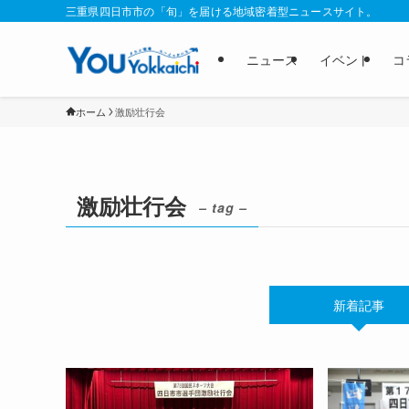
三重県四日市市の「旬」を届ける地域密着型ニュースサイト。
ニュース
イベント
コ
ホーム
激励壮行会
激励壮行会
– tag –
新着記事