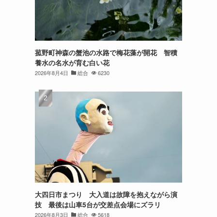
菰野町神森の蟹池の水路で梅花藻が開花 智積
養水の名水が育む白い花
2026年8月4日
総合
6230
大四日市まつり 大入道は故障を抱えながら演
技 最後は山車5台が交差点会場にズラリ
2026年8月3日
総合
5618