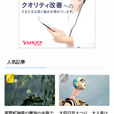
人気記事
菰野町神森の蟹池の水路で
大四日市まつり 大入道は