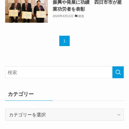
振興や発展に功績 四日市市が産
業功労者を表彰
2020年3月11日
総合
1
カテゴリー
カ
テ
ゴ