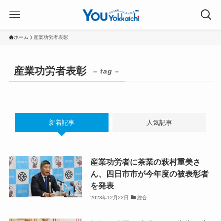
ホーム
産業功労者表彰
産業功労者表彰
– tag –
新着記事
人気記事
産業功労者に茶業の萩村重美さ
ん、四日市市が今年度の被表彰者
を発表
2023年12月22日
総合