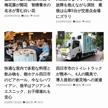
梅花藻が開花 智積養水の
故障を抱えながら演技 最
名水が育む白い花
後は山車5台が交差点会場
にズラリ
2026年8月4日
総合
6449
2026年8月3日
総合
5652
快適な室内で多彩な料理と
四日市市のトイレトラック
飲み物を、都ホテル四日市
が熊本へ、4人の職員で、
のビアホール、今ならハワ
導入後初の被災地への派遣
イアン、後半はアジアン＆
2026年8月4日
総合
2418
エスニック、お子様連れも
安心
2026年7月31日
四日市
5372