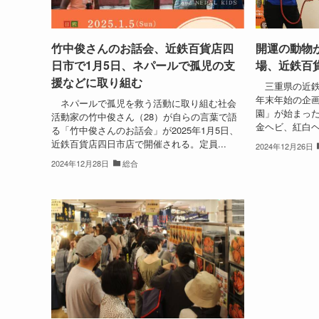
竹中俊さんのお話会、近鉄百貨店四
開運の動物
日市で1月5日、ネパールで孤児の支
場、近鉄百
援などに取り組む
三重県の近鉄百
年末年始の企
ネパールで孤児を救う活動に取り組む社会
園」が始まった
活動家の竹中俊さん（28）が自らの言葉で語
金ヘビ、紅白ヘ
る「竹中俊さんのお話会」が2025年1月5日、
近鉄百貨店四日市店で開催される。定員...
2024年12月26日
2024年12月28日
総合