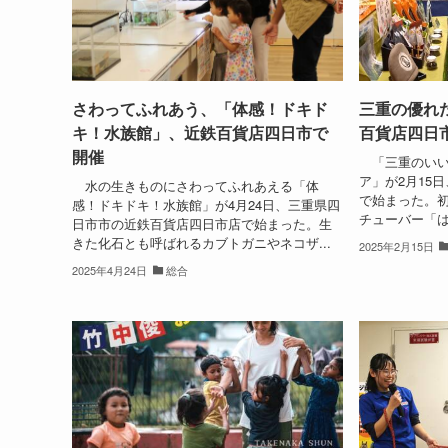
さわってふれあう、「体感！ドキド
三重の優れ
キ！水族館」、近鉄百貨店四日市で
百貨店四日
開催
「三重のいいモ
ア」が2月15
水の生きものにさわってふれあえる「体
で始まった。
感！ドキドキ！水族館」が4月24日、三重県四
チューバー「は
日市市の近鉄百貨店四日市店で始まった。生
きた化石とも呼ばれるカブトガニやネコザ...
2025年2月15日
2025年4月24日
総合