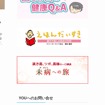
ら
や
タ
て、
YOUへのお問い合せ