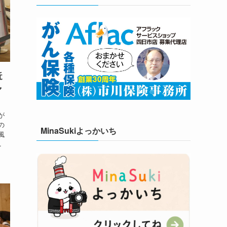
近
ャ
が
の
MinaSukiよっかいち
風
.