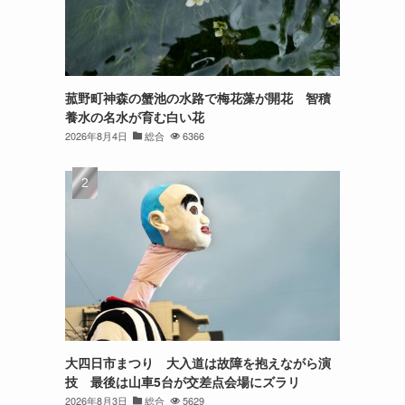
菰野町神森の蟹池の水路で梅花藻が開花 智積
養水の名水が育む白い花
2026年8月4日
総合
6366
大四日市まつり 大入道は故障を抱えながら演
技 最後は山車5台が交差点会場にズラリ
2026年8月3日
総合
5629