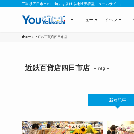
三重県四日市市の「旬」を届ける地域密着型ニュースサイト。
ニュース
イベント
コ
ホーム
近鉄百貨店四日市店
近鉄百貨店四日市店
– tag –
新着記事