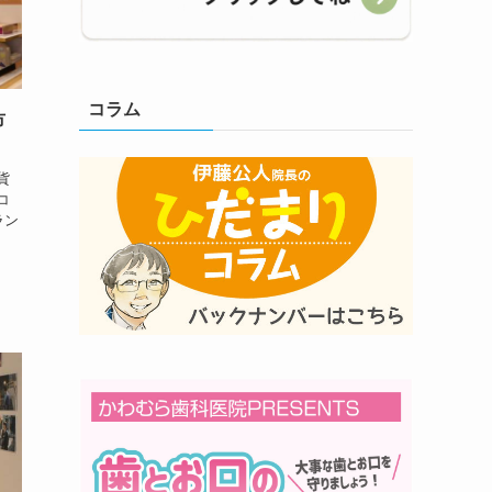
コラム
市
貨
コ
ラン