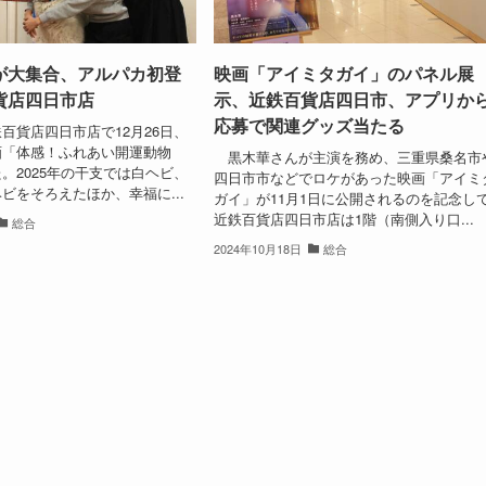
が大集合、アルパカ初登
映画「アイミタガイ」のパネル展
貨店四日市店
示、近鉄百貨店四日市、アプリか
応募で関連グッズ当たる
貨店四日市店で12月26日、
画「体感！ふれあい開運動物
黒木華さんが主演を務め、三重県桑名市
。2025年の干支では白ヘビ、
四日市市などでロケがあった映画「アイミ
ビをそろえたほか、幸福に...
ガイ」が11月1日に公開されるのを記念し
近鉄百貨店四日市店は1階（南側入り口...
総合
2024年10月18日
総合