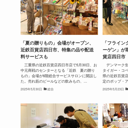
「夏の贈りもの」会場がオープン、
「フライン
近鉄百貨店四日市、特集の品や配送
ーゲン」が
料サービスも
貨店四日市
三重県の近鉄百貨店四日市店で5月30日、お
デンマーク生
中元商戦のセンターとなる「近鉄 夏の贈り
タイガー・コペ
もの」会場が6階総合サービスサロンに開設し
県の近鉄百貨
た。売れ筋のビールなどの飲みもの、...
定のポップ・ア
2025年5月30日
総合
2025年5月23日