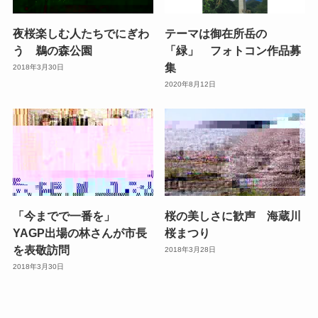
夜桜楽しむ人たちでにぎわ
テーマは御在所岳の
う 鵜の森公園
「緑」 フォトコン作品募
集
2018年3月30日
2020年8月12日
「今までで一番を」
桜の美しさに歓声 海蔵川
YAGP出場の林さんが市長
桜まつり
を表敬訪問
2018年3月28日
2018年3月30日