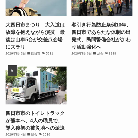
大四日市まつり 大入道は
客引き行為防止条例10年、
故障を抱えながら演技 最
四日市であらたな体制の出
後は山車5台が交差点会場
発式、民間警備会社が加わ
にズラリ
り活動強化へ
2026年8月3日
四日市
5931
2026年8月6日
総合
3188
四日市市のトイレトラック
が熊本へ、4人の職員で、
導入後初の被災地への派遣
2026年8月4日
総合
2539