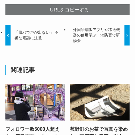
URLをコピーする
外国語翻訳アプリや移送機
「風邪で声が出ない」 不
器の使用学ぶ 消防署で研
審な電話に注意
修会
関連記事
フォロワー数5000人超え
菰野町のお茶で写真を染め