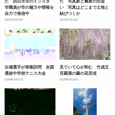
た 四日市市のインスタ
た 写真家と農家の出会
市職員が市の魅力や情報を
い 写真はどこまで土地と
自力で発信中
結びつくか
2025年2月14日
2026年1月14日
出場選手が表敬訪問 全国
見ていて心が和む 竹成五
選抜中学校テニス大会
百羅漢の藤の花見頃
2018年3月27日
2018年4月23日