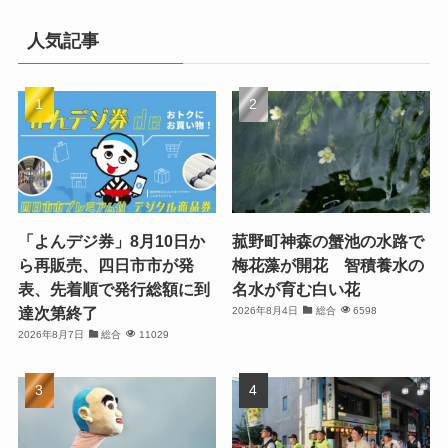
人気記事
「よんデジ券」8月10日か
菰野町神森の蟹池の水路で
ら再販売、四日市市が発
梅花藻が開花 智積養水の
表、先着順で発行総額に到
名水が育む白い花
達次第終了
2026年8月4日
総合
6598
2026年8月7日
総合
11029