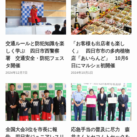
交通ルールと防犯知識を楽
「お客様も出店者も楽し
しく学ぶ 四日市西警察
く」 四日市市の多肉植物
署 交通安全・防犯フェス
店「あいらんど」 10月6
タ開催
日にマルシェ初開催
2024年12月7日
2024年10月1日
全国大会3位を市長に報
応急手当の普及に尽力 森
告、四日市ジュニアレスリ
井さんとセコムトセックを