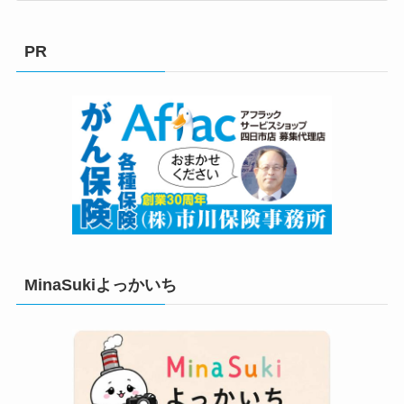
ゴ
リ
PR
ー
MinaSukiよっかいち