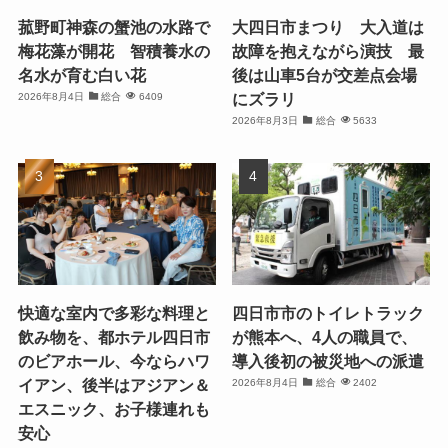
菰野町神森の蟹池の水路で
大四日市まつり 大入道は
梅花藻が開花 智積養水の
故障を抱えながら演技 最
名水が育む白い花
後は山車5台が交差点会場
にズラリ
2026年8月4日
総合
6409
2026年8月3日
総合
5633
快適な室内で多彩な料理と
四日市市のトイレトラック
飲み物を、都ホテル四日市
が熊本へ、4人の職員で、
のビアホール、今ならハワ
導入後初の被災地への派遣
イアン、後半はアジアン＆
2026年8月4日
総合
2402
エスニック、お子様連れも
安心