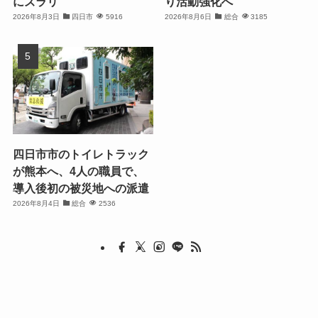
にズラリ
り活動強化へ
2026年8月3日
四日市
5916
2026年8月6日
総合
3185
四日市市のトイレトラック
が熊本へ、4人の職員で、
導入後初の被災地への派遣
2026年8月4日
総合
2536