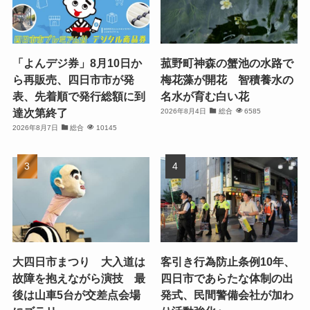
「よんデジ券」8月10日か
菰野町神森の蟹池の水路で
ら再販売、四日市市が発
梅花藻が開花 智積養水の
表、先着順で発行総額に到
名水が育む白い花
達次第終了
2026年8月4日
総合
6585
2026年8月7日
総合
10145
大四日市まつり 大入道は
客引き行為防止条例10年、
故障を抱えながら演技 最
四日市であらたな体制の出
後は山車5台が交差点会場
発式、民間警備会社が加わ