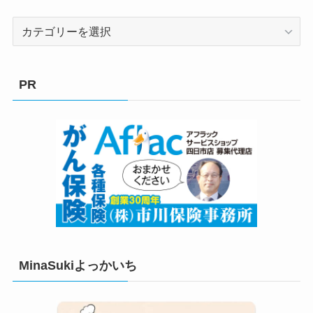
カ
テ
ゴ
リ
PR
ー
MinaSukiよっかいち