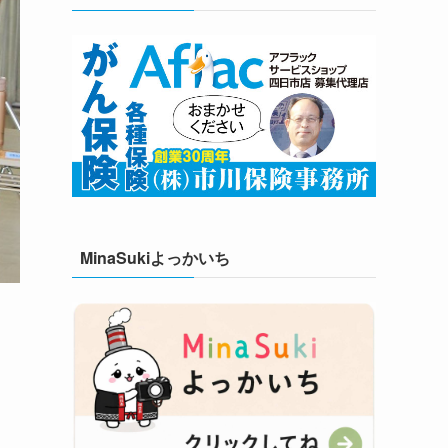
MinaSukiよっかいち