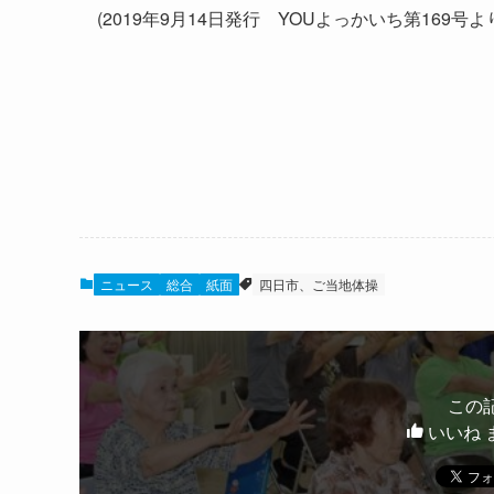
(2019年9月14日発行 YOUよっかいち第169号よ
ニュース
総合
紙面
四日市、ご当地体操
この
いいね 