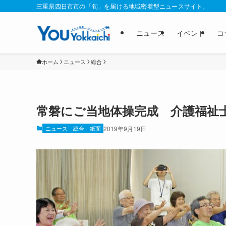
三重県四日市市の「旬」を届ける地域密着型ニュースサイト。
ニュース
イベント
コ
ホーム
ニュース
総合
常磐にご当地体操完成 介護福祉
ニュース
総合
紙面
2019年9月19日