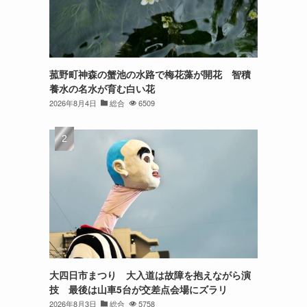
菰野町神森の蟹池の水路で梅花藻が開花 智積
養水の名水が育む白い花
2026年8月4日
総合
6509
大四日市まつり 大入道は故障を抱えながら演
技 最後は山車5台が交差点会場にズラリ
2026年8月3日
総合
5758