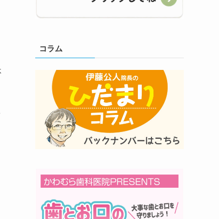
コラム
体
音