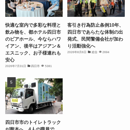
快適な室内で多彩な料理と
客引き行為防止条例10年、
飲み物を、都ホテル四日市
四日市であらたな体制の出
のビアホール、今ならハワ
発式、民間警備会社が加わ
イアン、後半はアジアン＆
り活動強化へ
エスニック、お子様連れも
2026年8月6日
総合
2694
安心
2026年7月31日
四日市
5381
四日市市のトイレトラック
が熊本へ、4人の職員で、