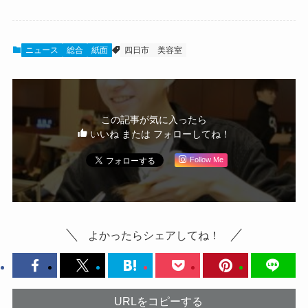
ニュース
総合
紙面
四日市
美容室
この記事が気に入ったら
いいね または フォローしてね！
Follow Me
よかったらシェアしてね！
URLをコピーする