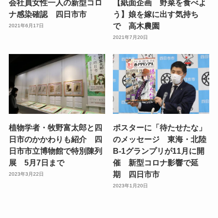
会社員女性一人の新型コロ
【紙面企画 野菜を食べよ
ナ感染確認 四日市市
う】娘を嫁に出す気持ち
で 高木農園
2021年6月17日
2021年7月20日
植物学者・牧野富太郎と四
ポスターに「待たせたな」
日市のかかわりも紹介 四
のメッセージ 東海・北陸
日市市立博物館で特別陳列
B-1グランプリが11月に開
展 5月7日まで
催 新型コロナ影響で延
期 四日市市
2023年3月22日
2023年1月20日