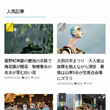
人気記事
菰野町神森の蟹池の水路で
大四日市まつり 大入道は
梅花藻が開花 智積養水の
故障を抱えながら演技 最
名水が育む白い花
後は山車5台が交差点会場
にズラリ
2026年8月4日
総合
6497
2026年8月3日
総合
5707