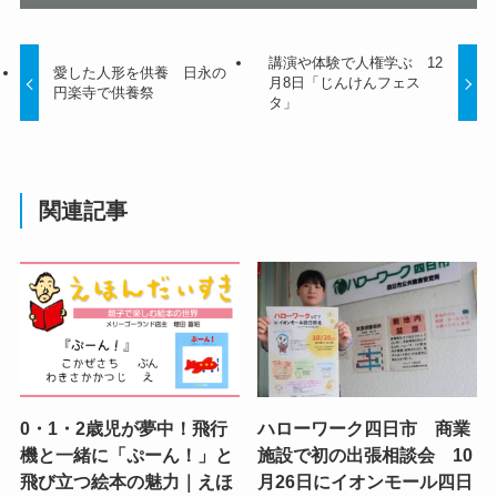
講演や体験で人権学ぶ 12
愛した人形を供養 日永の
月8日「じんけんフェス
円楽寺で供養祭
タ」
関連記事
0・1・2歳児が夢中！飛行
ハローワーク四日市 商業
機と一緒に「ぷーん！」と
施設で初の出張相談会 10
飛び立つ絵本の魅力｜えほ
月26日にイオンモール四日