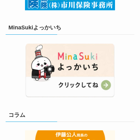
MinaSukiよっかいち
コラム