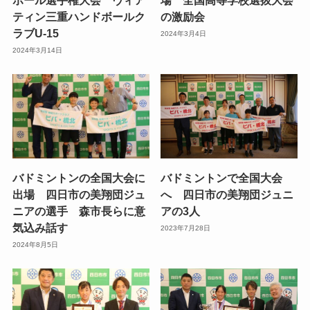
ボール選手権大会 ヴィア
場 全国高等学校選抜大会
ティン三重ハンドボールク
の激励会
ラブU-15
2024年3月4日
2024年3月14日
バドミントンの全国大会に
バドミントンで全国大会
出場 四日市の美翔団ジュ
へ 四日市の美翔団ジュニ
ニアの選手 森市長らに意
アの3人
気込み話す
2023年7月28日
2024年8月5日