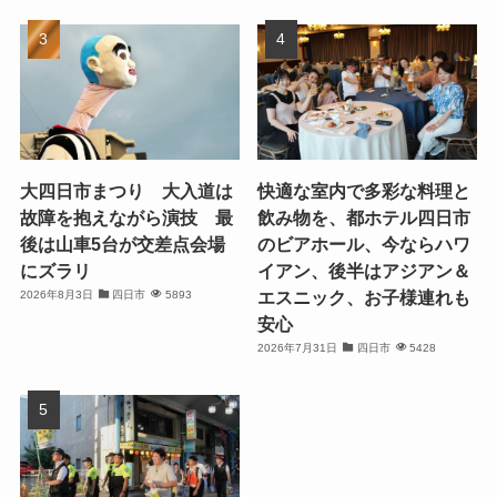
大四日市まつり 大入道は
快適な室内で多彩な料理と
故障を抱えながら演技 最
飲み物を、都ホテル四日市
後は山車5台が交差点会場
のビアホール、今ならハワ
にズラリ
イアン、後半はアジアン＆
エスニック、お子様連れも
2026年8月3日
四日市
5893
安心
2026年7月31日
四日市
5428