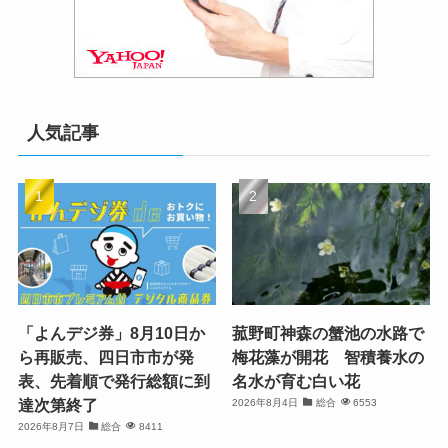
人気記事
「よんデジ券」8月10日か
菰野町神森の蟹池の水路で
ら再販売、四日市市が発
梅花藻が開花 智積養水の
表、先着順で発行総額に到
名水が育む白い花
達次第終了
2026年8月4日
総合
6553
2026年8月7日
総合
8411