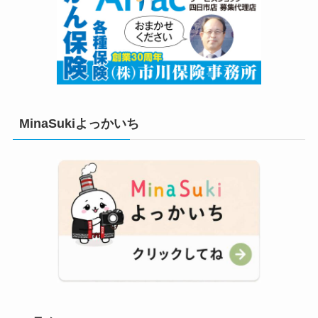
MinaSukiよっかいち