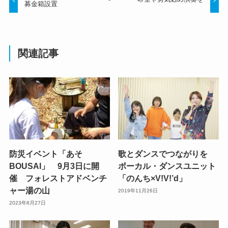
募金箱設置
関連記事
防災イベント「あそ
歌とダンスでつながりを
BOUSAI」 9月3日に開
ボーカル・ダンスユニット
催 フォレストアドベンチ
「のんち×V!V!’d」
ャー湯の山
2019年11月26日
2023年8月27日