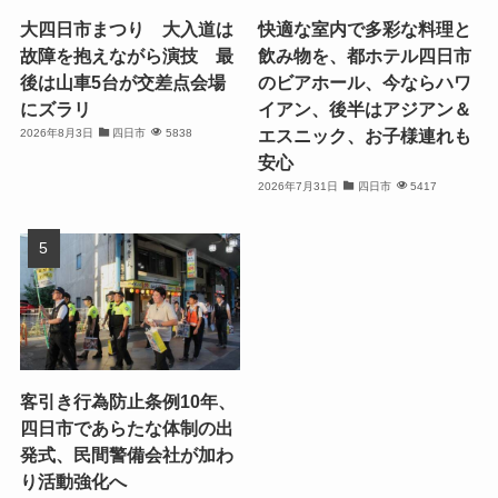
大四日市まつり 大入道は
快適な室内で多彩な料理と
故障を抱えながら演技 最
飲み物を、都ホテル四日市
後は山車5台が交差点会場
のビアホール、今ならハワ
にズラリ
イアン、後半はアジアン＆
エスニック、お子様連れも
2026年8月3日
四日市
5838
安心
2026年7月31日
四日市
5417
客引き行為防止条例10年、
四日市であらたな体制の出
発式、民間警備会社が加わ
り活動強化へ