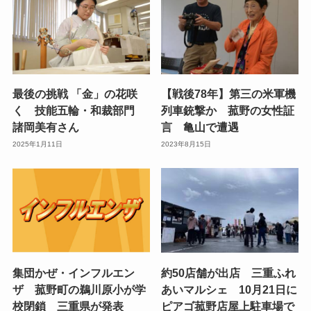
最後の挑戦 「金」の花咲
【戦後78年】第三の米軍機
く 技能五輪・和裁部門
列車銃撃か 菰野の女性証
諸岡美有さん
言 亀山で遭遇
2025年1月11日
2023年8月15日
集団かぜ・インフルエン
約50店舗が出店 三重ふれ
ザ 菰野町の鵜川原小が学
あいマルシェ 10月21日に
校閉鎖 三重県が発表
ピアゴ菰野店屋上駐車場で