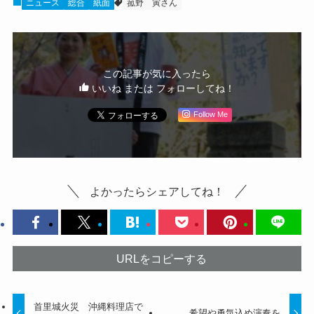
ニュース
総合
紙面
菰野
寅さん
この記事が気に入ったら
いいね または フォローしてね！
Follow Me
よかったらシェアしてね！
URLをコピーする
首里城火災 沖縄料理店で
希望や勇気込め演奏を