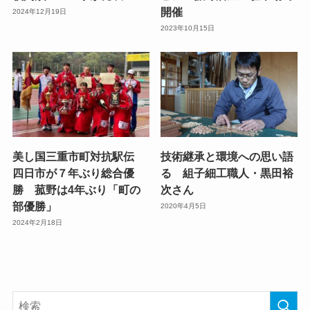
開催
2024年12月19日
2023年10月15日
美し国三重市町対抗駅伝
技術継承と環境への思い語
四日市が７年ぶり総合優
る 組子細工職人・黒田裕
勝 菰野は4年ぶり「町の
次さん
部優勝」
2020年4月5日
2024年2月18日