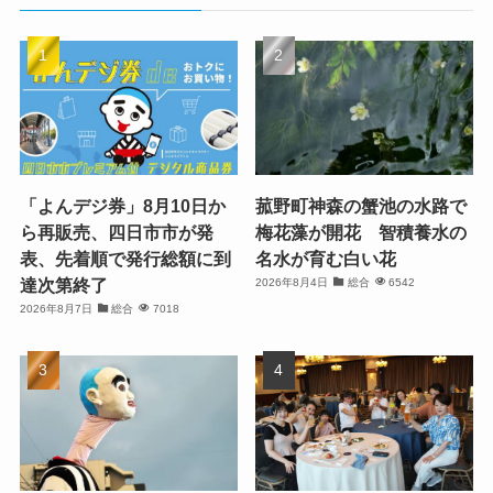
「よんデジ券」8月10日か
菰野町神森の蟹池の水路で
ら再販売、四日市市が発
梅花藻が開花 智積養水の
表、先着順で発行総額に到
名水が育む白い花
達次第終了
2026年8月4日
総合
6542
2026年8月7日
総合
7018