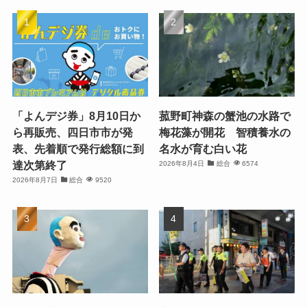
「よんデジ券」8月10日か
菰野町神森の蟹池の水路で
ら再販売、四日市市が発
梅花藻が開花 智積養水の
表、先着順で発行総額に到
名水が育む白い花
達次第終了
2026年8月4日
総合
6574
2026年8月7日
総合
9520