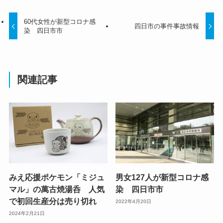
60代女性が新型コロナ感
四日市の事件事故情報
染 四日市市
関連記事
みえ応援ポケモン「ミジュ
男女127人が新型コロナ感
マル」の萬古焼湯呑 人気
染 四日市市
で初回生産分は売り切れ
2022年4月20日
2024年2月21日