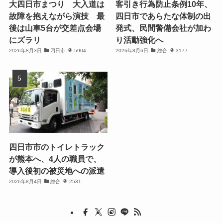
大四日市まつり 大入道は
客引き行為防止条例10年、
故障を抱えながら演技 最
四日市であらたな体制の出
後は山車5台が交差点会場
発式、民間警備会社が加わ
にズラリ
り活動強化へ
2026年8月3日
四日市
5904
2026年8月6日
総合
3177
四日市市のトイレトラック
が熊本へ、4人の職員で、
導入後初の被災地への派遣
2026年8月4日
総合
2531