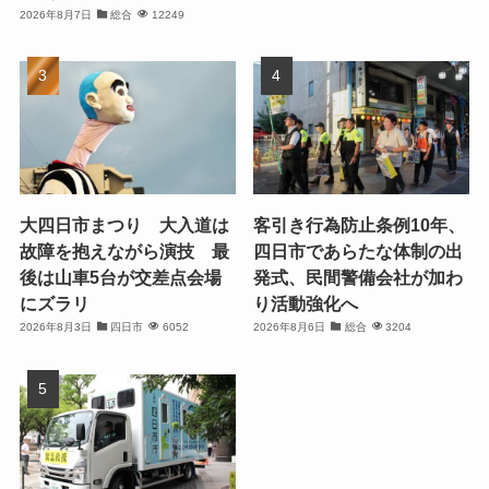
2026年8月7日
総合
12249
大四日市まつり 大入道は
客引き行為防止条例10年、
故障を抱えながら演技 最
四日市であらたな体制の出
後は山車5台が交差点会場
発式、民間警備会社が加わ
にズラリ
り活動強化へ
2026年8月3日
四日市
6052
2026年8月6日
総合
3204