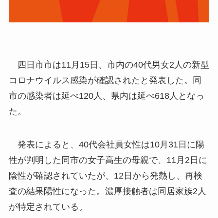
四日市市は11月1
5
日、
市内の40代男女2人
の新型
コロナウイルス感染
が確認されたと
発表した。同
市の感染者は延べ1
20
人、県内は延べ6
1
8
人となっ
た。
発表によると、
40代会社員女性は10月31日に陽
性が判明した同市の女子高生の
母親
で、11月2日に
陰性が確認され
てい
たが、1
2
日から発熱し、再検
査の結果陽性になった。濃厚接触者
は
同居
家族2人
が特定されている。