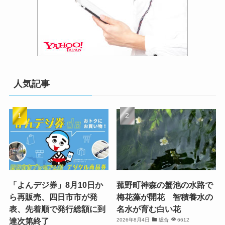
人気記事
「よんデジ券」8月10日か
菰野町神森の蟹池の水路で
ら再販売、四日市市が発
梅花藻が開花 智積養水の
表、先着順で発行総額に到
名水が育む白い花
達次第終了
2026年8月4日
総合
6612