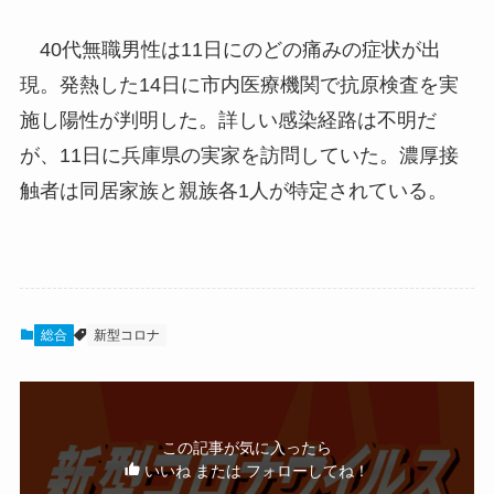
40代無職
男性は
11
日に
のどの痛みの症状が出
現
。
発熱した1
4
日に市内医療機関で抗原検査を実
施し陽性が判明した
。
詳しい感染経路は不明だ
が、11日に兵庫県の実家を訪問していた。濃厚接
触者は同居家族と親族各1人が特定されている。
総合
新型コロナ
この記事が気に入ったら
いいね または フォローしてね！