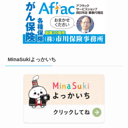
MinaSukiよっかいち