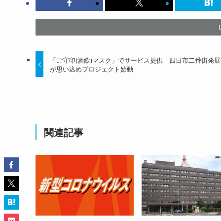
「ご守印(酒飲)マスク」でサービス提供 四日市二番街発展
が思い込めプロジェクト始動
関連記事