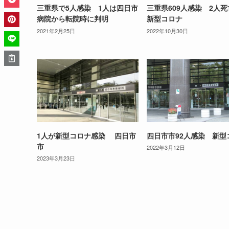
三重県で5人感染 1人は四日市
三重県609人感染 2人
病院から転院時に判明
新型コロナ
2021年2月25日
2022年10月30日
1人が新型コロナ感染 四日市
四日市市92人感染 新型
市
2022年3月12日
2023年3月23日