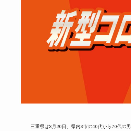
三重県は3月20日、県内3市の40代から70代の