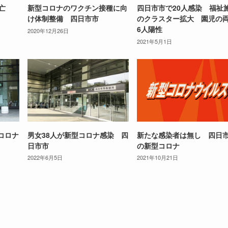
死亡
新型コロナのワクチン接種に向
四日市市で20人感染 福祉
け体制整備 四日市市
のクラスター拡大 園児の
6人陽性
2020年12月26日
2021年5月1日
コロナ
男女38人が新型コロナ感染 四
新たな感染者は無し 四日
日市市
の新型コロナ
2022年6月5日
2021年10月21日