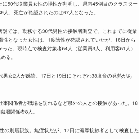
に50代従業員女性の陽性が判明し、県内45例目のクラスター
39人、死亡が確認されたのは67人となった。
舗では、勤務する30代男性の接触者調査で、これまでに従業
陽性となった女性は、1度陰性が確認されていたが、18日から
った。現時点で検査対象者54人（従業員3人、利用客51人）
進める。
男女2人が感染。17日と19日にそれぞれ38度台の発熱があ
仕事関係者が職場を訪れるなど県外の人との接触があった。18
職場関係者8人。
男性の別居親族。無症状だが、17日に濃厚接触者として検査した