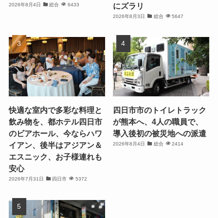
にズラリ
2026年8月4日
総合
6433
2026年8月3日
総合
5647
快適な室内で多彩な料理と
四日市市のトイレトラック
飲み物を、都ホテル四日市
が熊本へ、4人の職員で、
のビアホール、今ならハワ
導入後初の被災地への派遣
イアン、後半はアジアン＆
2026年8月4日
総合
2414
エスニック、お子様連れも
安心
2026年7月31日
四日市
5372