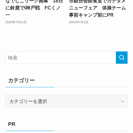
なでしこリーグ開幕 18日
市総合会館食堂でカナダメ
に鈴鹿でI神戸戦 FCくノ
ニューフェア 体操チーム
一
事前キャンプ前にPR
2020年7月11日
2021年7月1日
カテゴリー
カ
テ
ゴ
リ
PR
ー