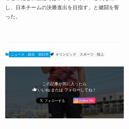
し、日本チームの決勝進出を目指す」と健闘を誓
った。
ニュース
総合
四日市
オリンピック
スポーツ
陸上
この記事が気に入ったら
いいね または フォローしてね！
Follow Me