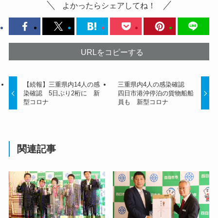
よかったらシェアしてね！
URLをコピーする
【続報】三重県内14人の感
三重県内4人の感染確認
染確認 5日ぶり2桁に 新
四日市港沖停泊の貨物船船
型コロナ
員も 新型コロナ
関連記事