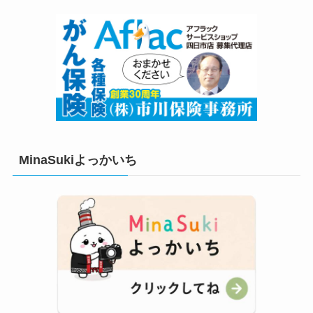
MinaSukiよっかいち