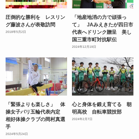
圧倒的な勝利を レスリン
「地産地消の力で頑張っ
グ藤波さんが表敬訪問
て」 JAみえきたが四日市
代表へドリンク贈呈 美し
2018年5月2日
国三重市町対抗駅伝
2024年12月19日
「緊張よりも楽しさ」 体
心と身体を鍛え育てる 朝
操女子パリ五輪代表内定
明高校 自転車競技部
相好体操クラブの岡村真選
2024年2月7日
手
2024年5月24日