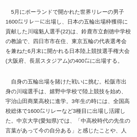
5月にポーランドで開かれた世界リレーの男子
1600㍍リレーに出場し、日本の五輪出場枠獲得に
貢献した川端魁人選手(22)は、鈴鹿市立創徳中学校
の教諭で、四日市市在住、東京五輪の代表選考会
を兼ねた6月末に開かれる日本陸上競技選手権大会
(大阪府、長居スタジアム)の400㍍に出場する。
自身の五輪出場を賭けた戦いに挑む。松阪市出
身の川端選手は、嬉野中学校で陸上競技を始め、
宇治山田商業高校に進学。3年生の時には、全国高
校総体で1600㍍リレーなど3種目に出場し活躍し
た。中京大学(愛知県)では、「中高校時代の先生の
言葉があって今の自分ある」と感じたことや、人