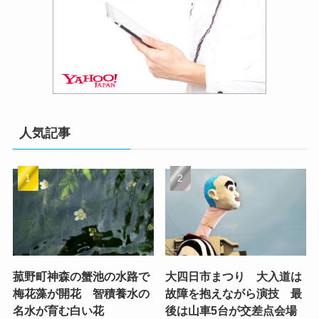
人気記事
菰野町神森の蟹池の水路で
大四日市まつり 大入道は
梅花藻が開花 智積養水の
故障を抱えながら演技 最
名水が育む白い花
後は山車5台が交差点会場