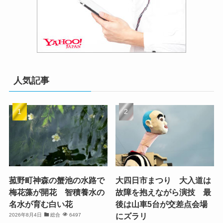
人気記事
菰野町神森の蟹池の水路で
大四日市まつり 大入道は
梅花藻が開花 智積養水の
故障を抱えながら演技 最
名水が育む白い花
後は山車5台が交差点会場
にズラリ
2026年8月4日
総合
6497