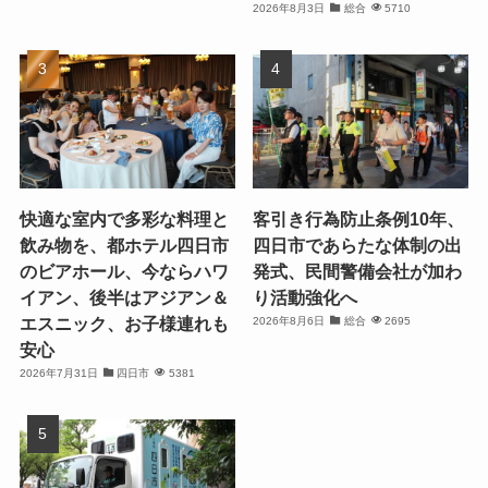
2026年8月3日
総合
5710
快適な室内で多彩な料理と
客引き行為防止条例10年、
飲み物を、都ホテル四日市
四日市であらたな体制の出
のビアホール、今ならハワ
発式、民間警備会社が加わ
イアン、後半はアジアン＆
り活動強化へ
エスニック、お子様連れも
2026年8月6日
総合
2695
安心
2026年7月31日
四日市
5381