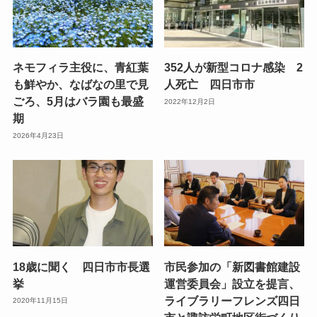
ネモフィラ主役に、青紅葉
352人が新型コロナ感染 2
も鮮やか、なばなの里で見
人死亡 四日市市
ごろ、5月はバラ園も最盛
2022年12月2日
期
2026年4月23日
18歳に聞く 四日市市長選
市民参加の「新図書館建設
挙
運営委員会」設立を提言、
ライブラリーフレンズ四日
2020年11月15日