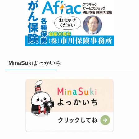
MinaSukiよっかいち