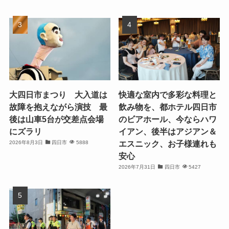
大四日市まつり 大入道は
快適な室内で多彩な料理と
故障を抱えながら演技 最
飲み物を、都ホテル四日市
後は山車5台が交差点会場
のビアホール、今ならハワ
にズラリ
イアン、後半はアジアン＆
エスニック、お子様連れも
2026年8月3日
四日市
5888
安心
2026年7月31日
四日市
5427