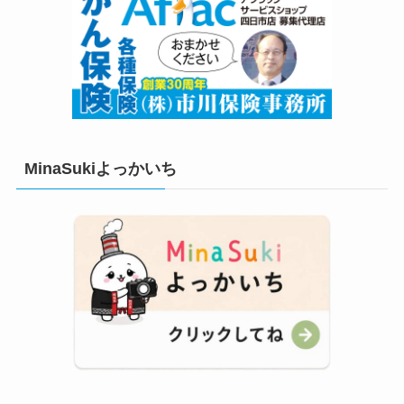
MinaSukiよっかいち