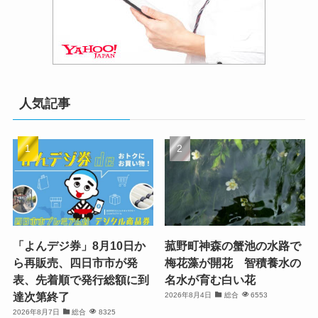
人気記事
「よんデジ券」8月10日か
菰野町神森の蟹池の水路で
ら再販売、四日市市が発
梅花藻が開花 智積養水の
表、先着順で発行総額に到
名水が育む白い花
達次第終了
2026年8月4日
総合
6553
2026年8月7日
総合
8325