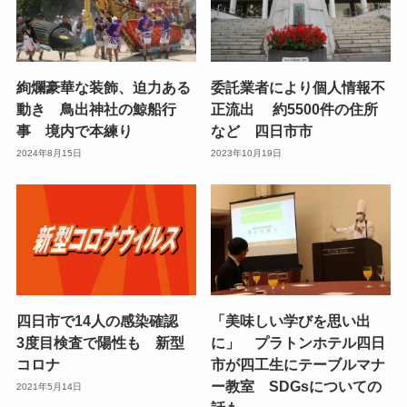
絢爛豪華な装飾、迫力ある
委託業者により個人情報不
動き 鳥出神社の鯨船行
正流出 約5500件の住所
事 境内で本練り
など 四日市市
2024年8月15日
2023年10月19日
四日市で14人の感染確認
「美味しい学びを思い出
3度目検査で陽性も 新型
に」 プラトンホテル四日
コロナ
市が四工生にテーブルマナ
ー教室 SDGsについての
2021年5月14日