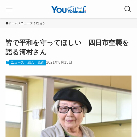
ホーム
ニュース
総合
皆で平和を守ってほしい 四日市空襲を
語る河村さん
2021年8月15日
ニュース
総合
紙面