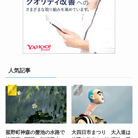
人気記事
菰野町神森の蟹池の水路で
大四日市まつり 大入道は