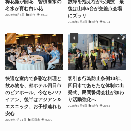
梅花藻が開花 智積養水の
故障を抱えながら演技 最
名水が育む白い花
後は山車5台が交差点会場
にズラリ
2026年8月4日
総合
6513
2026年8月3日
総合
5794
快適な室内で多彩な料理と
客引き行為防止条例10年、
飲み物を、都ホテル四日市
四日市であらたな体制の出
のビアホール、今ならハワ
発式、民間警備会社が加わ
イアン、後半はアジアン＆
り活動強化へ
エスニック、お子様連れも
2026年8月6日
総合
2953
安心
2026年7月31日
四日市
5399