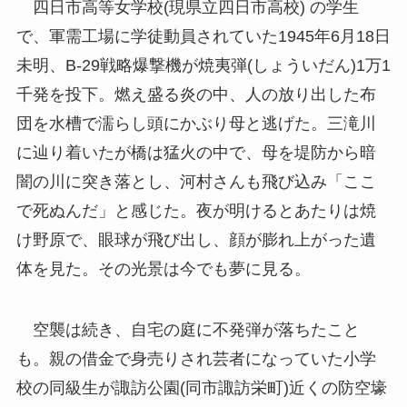
四日市高等女学校(現県立四日市高校) の学生
で、軍需工場に学徒動員されていた1945年6月18日
未明、B-29戦略爆撃機が焼夷弾(しょういだん)1万1
千発を投下。燃え盛る炎の中、人の放り出した布
団を水槽で濡らし頭にかぶり母と逃げた。三滝川
に辿り着いたが橋は猛火の中で、母を堤防から暗
闇の川に突き落とし、河村さんも飛び込み「ここ
で死ぬんだ」と感じた。夜が明けるとあたりは焼
け野原で、眼球が飛び出し、顔が膨れ上がった遺
体を見た。その光景は今でも夢に見る。
空襲は続き、自宅の庭に不発弾が落ちたこと
も。親の借金で身売りされ芸者になっていた小学
校の同級生が諏訪公園(同市諏訪栄町)近くの防空壕