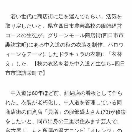
若い世代に商店街に足を運んでもらい、活気を
取り戻したいと、県立四日市農芸高校の服飾経営
コースの生徒が、グリーンモール商店街(四日市市
諏訪栄町)にある中入道の秋の衣装を制作。ハロウ
ィーンをテーマにしたドラキュラの衣装に「衣替
え」した。【秋の衣装を着た中入道と生徒ら=四日
市市諏訪栄町で】
中入道は60年ほど前、結納店の看板として作ら
れた。衣装が老朽化し、中入道を管理している同
商店街の佃煮店「貝増」の服部盛太さん(73)が修復
をしたいと、同市出身の三重県住みます芸人で、
名古屋よしもと所属の漫才コンビ「オレンジ」の