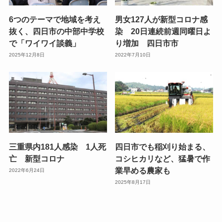
6つのテーマで地域を考え
男女127人が新型コロナ感
抜く、四日市の中部中学校
染 20日連続前週同曜日よ
で「ワイワイ談義」
り増加 四日市市
2025年12月8日
2022年7月10日
三重県内181人感染 1人死
四日市でも稲刈り始まる、
亡 新型コロナ
コシヒカリなど、猛暑で作
業早める農家も
2022年6月24日
2025年8月17日