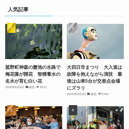
人気記事
菰野町神森の蟹池の水路で
大四日市まつり 大入道は
梅花藻が開花 智積養水の
故障を抱えながら演技 最
名水が育む白い花
後は山車5台が交差点会場
にズラリ
2026年8月4日
総合
6511
2026年8月3日
総合
5794