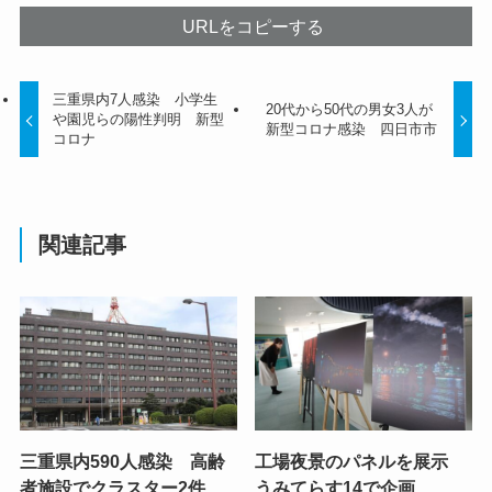
URLをコピーする
三重県内7人感染 小学生
20代から50代の男女3人が
や園児らの陽性判明 新型
新型コロナ感染 四日市市
コロナ
関連記事
三重県内590人感染 高齢
工場夜景のパネルを展示
者施設でクラスター2件
うみてらす14で企画