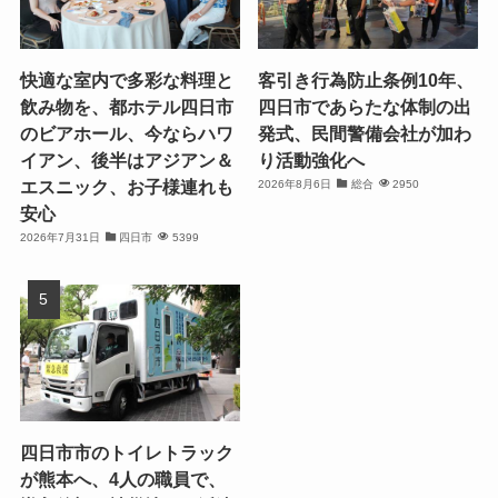
快適な室内で多彩な料理と
客引き行為防止条例10年、
飲み物を、都ホテル四日市
四日市であらたな体制の出
のビアホール、今ならハワ
発式、民間警備会社が加わ
イアン、後半はアジアン＆
り活動強化へ
エスニック、お子様連れも
2026年8月6日
総合
2950
安心
2026年7月31日
四日市
5399
四日市市のトイレトラック
が熊本へ、4人の職員で、