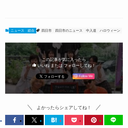
ニュース
総合
四日市
四日市のニュース
中入道
ハロウィーン
この記事が気に入ったら
いいね または フォローしてね！
Follow Me
よかったらシェアしてね！