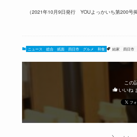
（2021年10月9日発行 YOUよっかいち第200
ニュース
総合
紙面
四日市
グルメ
和食
結家
四日市
この
いいね 