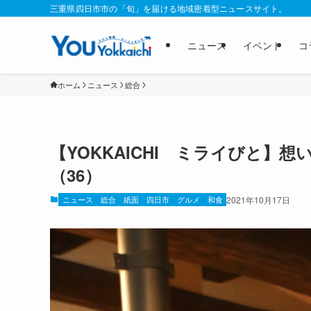
三重県四日市市の「旬」を届ける地域密着型ニュースサイト。
ニュース
イベント
コ
ホーム
ニュース
総合
【YOKKAICHI ミライびと
（36）
ニュース
総合
紙面
四日市
グルメ
和食
2021年10月17日