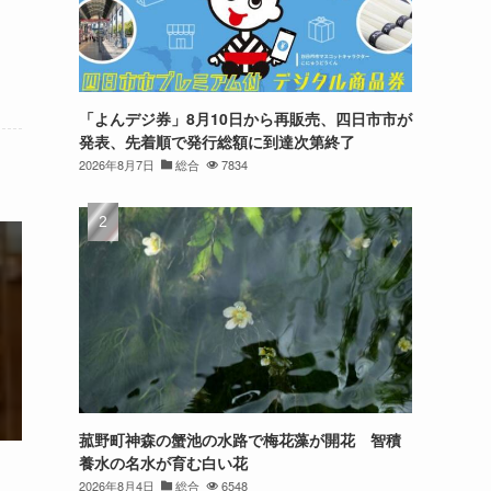
「よんデジ券」8月10日から再販売、四日市市が
発表、先着順で発行総額に到達次第終了
2026年8月7日
総合
7834
菰野町神森の蟹池の水路で梅花藻が開花 智積
養水の名水が育む白い花
2026年8月4日
総合
6548