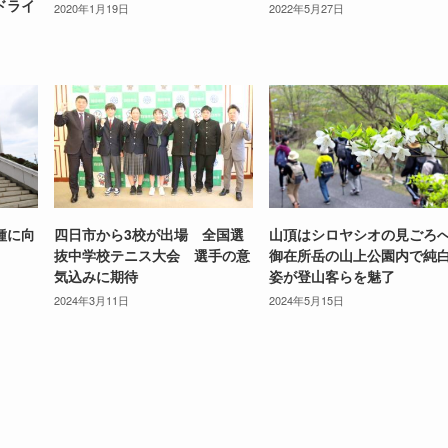
ドライ
2020年1月19日
2022年5月27日
種に向
四日市から3校が出場 全国選
山頂はシロヤシオの見ごろ
抜中学校テニス大会 選手の意
御在所岳の山上公園内で純
気込みに期待
姿が登山客らを魅了
2024年3月11日
2024年5月15日