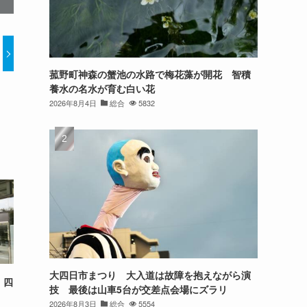
菰野町神森の蟹池の水路で梅花藻が開花 智積
養水の名水が育む白い花
2026年8月4日
総合
5832
大四日市まつり 大入道は故障を抱えながら演
 四
技 最後は山車5台が交差点会場にズラリ
2026年8月3日
総合
5554