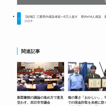
【続報】三重県内感染者延べ5万人超す 県内418人感染 
コロナ
関連記事
新図書館の議論の進め方で意見
箱の重さ「おかしい」、
交わす、四日市市議会
での現金詐取を未然に防