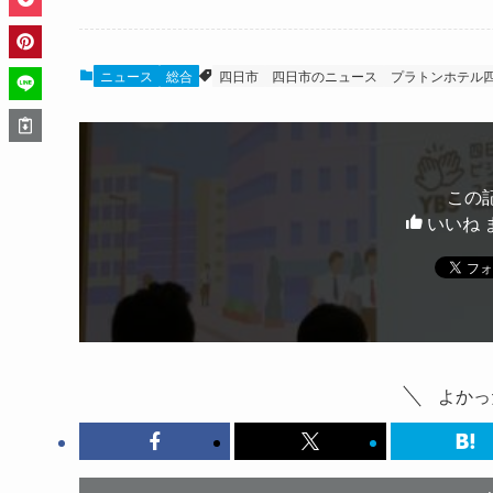
ニュース
総合
四日市
四日市のニュース
プラトンホテル
この
いいね 
よかっ