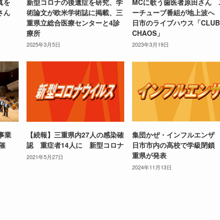
写真を
新型コロナの後遺症を研究、学
MCに歌う歯医者原田さん 
さん
術論文が欧米学術誌に掲載、三
ーチューブ番組が地上波へ
重県立総合医療センターと4診
日市のライブハウス「CLUB
療所
CHAOS」
2025年3月5日
2023年3月19日
事業
【続報】三重県内27人の感染確
集団かぜ・インフルエンザ
催
認 重症者14人に 新型コロナ
日市市内の高校で学級閉鎖
重県が発表
2021年5月27日
2024年11月13日