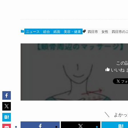
ニュース
総合
紙面
美容・健康
四日市
女性
四日市の
この
いいね 
よかっ