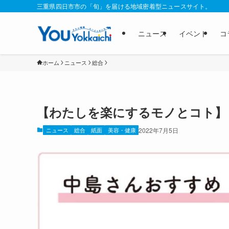
三重県四日市市の「旬」を届ける地域密着型ニュースサイト。
ニュース
イベント
コ
ホーム
ニュース
総合
【わたしを楽にするモノとコト】
ニュース
総合
紙面
美容・健康
2022年7月5日