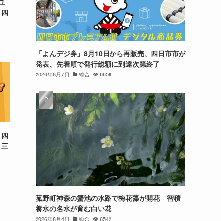
ユ
 四
「よんデジ券」8月10日から再販売、四日市市が
発表、先着順で発行総額に到達次第終了
2026年8月7日
総合
6858
 四
 三
菰野町神森の蟹池の水路で梅花藻が開花 智積
養水の名水が育む白い花
2026年8月4日
総合
6542