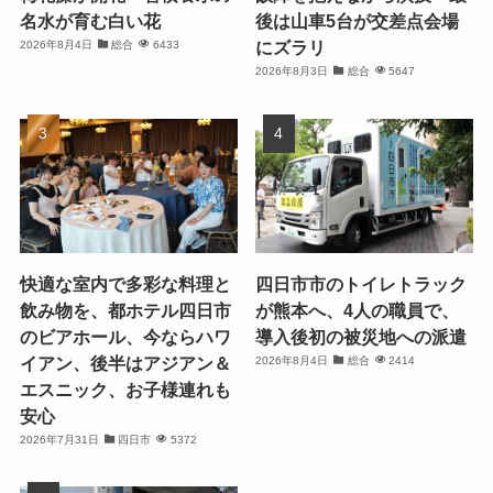
名水が育む白い花
後は山車5台が交差点会場
にズラリ
2026年8月4日
総合
6433
2026年8月3日
総合
5647
快適な室内で多彩な料理と
四日市市のトイレトラック
飲み物を、都ホテル四日市
が熊本へ、4人の職員で、
のビアホール、今ならハワ
導入後初の被災地への派遣
イアン、後半はアジアン＆
2026年8月4日
総合
2414
エスニック、お子様連れも
安心
2026年7月31日
四日市
5372