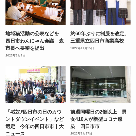
地域猫活動の公表などを
約60年ぶりに制服を改定、
四日市わんにゃん会議 森
三重県立四日市商業高校
市長へ要望を提出
2022年11月25日
2023年9月7日
「4並び四日市の日のカウ
前週同曜日の2倍以上 男
ントダウンイベント」など
女410人が新型コロナ感
選定 今年の四日市市十大
染 四日市市
ニュース
2022年7月27日