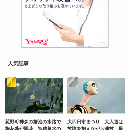
人気記事
菰野町神森の蟹池の水路で
大四日市まつり 大入道は
梅花藻が開花 智積養水の
故障を抱えながら演技 最