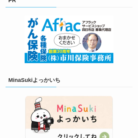
PR
ー
MinaSukiよっかいち