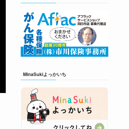
MinaSukiよっかいち
こ