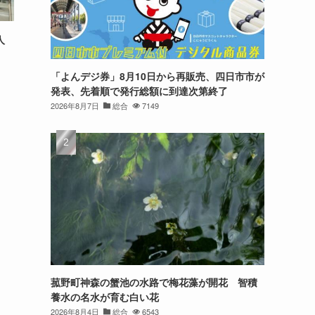
人
「よんデジ券」8月10日から再販売、四日市市が
発表、先着順で発行総額に到達次第終了
2026年8月7日
総合
7149
菰野町神森の蟹池の水路で梅花藻が開花 智積
養水の名水が育む白い花
2026年8月4日
総合
6543