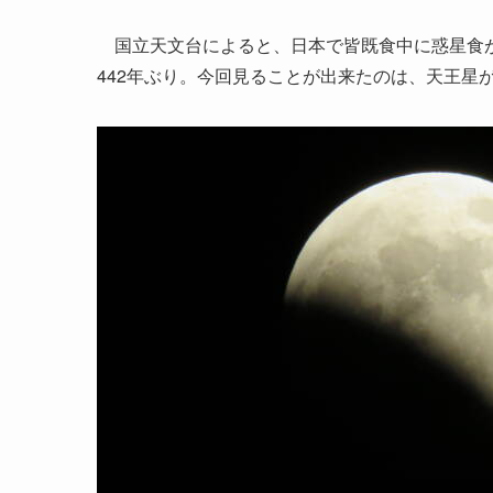
国立天文台によると、日本で皆既食中に惑星食が起
442年ぶり。今回見ることが出来たのは、天王星