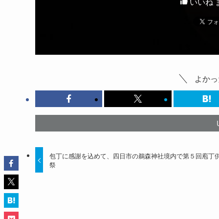
いいね 
よかっ
包丁に感謝を込めて、四日市の鵜森神社境内で第５回庖丁
祭