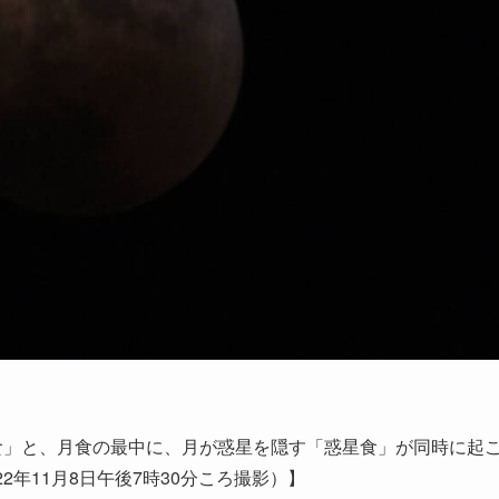
食」と、月食の最中に、月が惑星を隠す「惑星食」が同時に起
2年11月8日午後7時30分ころ撮影）】