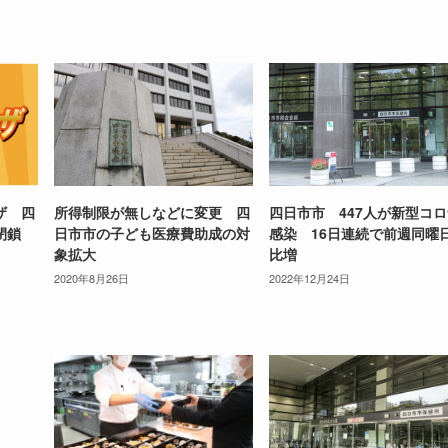
ザ 四
所得制限が無しなどに変更 四
四日市市 447人が新型コ
級閉鎖
日市市の子ども医療費助成の対
感染 16日連続で前週同曜
象拡大
比増
2020年8月26日
2022年12月24日