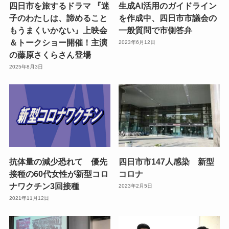
四日市を旅するドラマ 『迷
生成AI活用のガイドライン
子のわたしは、諦めること
を作成中、四日市市議会の
もうまくいかない』上映会
一般質問で市側答弁
＆トークショー開催！主演
2023年6月12日
の藤原さくらさん登場
2025年8月3日
抗体量の減少恐れて 優先
四日市市147人感染 新型
接種の60代女性が新型コロ
コロナ
ナワクチン3回接種
2023年2月5日
2021年11月12日