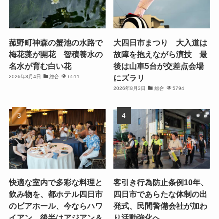
菰野町神森の蟹池の水路で
大四日市まつり 大入道は
梅花藻が開花 智積養水の
故障を抱えながら演技 最
名水が育む白い花
後は山車5台が交差点会場
にズラリ
2026年8月4日
総合
6511
2026年8月3日
総合
5794
快適な室内で多彩な料理と
客引き行為防止条例10年、
飲み物を、都ホテル四日市
四日市であらたな体制の出
のビアホール、今ならハワ
発式、民間警備会社が加わ
イアン、後半はアジアン＆
り活動強化へ