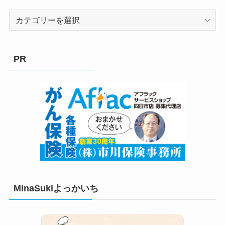
カ
テ
ゴ
リ
PR
ー
MinaSukiよっかいち