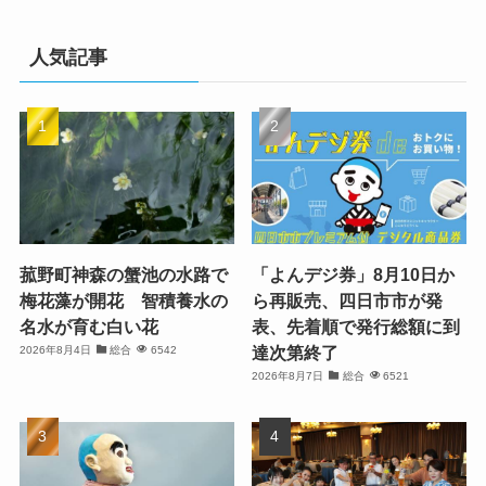
人気記事
菰野町神森の蟹池の水路で
「よんデジ券」8月10日か
梅花藻が開花 智積養水の
ら再販売、四日市市が発
名水が育む白い花
表、先着順で発行総額に到
達次第終了
2026年8月4日
総合
6542
2026年8月7日
総合
6521