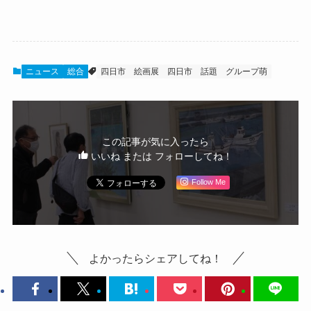
ニュース
総合
四日市
絵画展
四日市 話題
グループ萌
この記事が気に入ったら
いいね または フォローしてね！
Follow Me
よかったらシェアしてね！