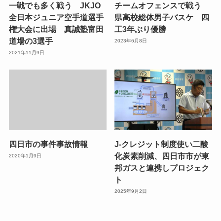
一戦でも多く戦う JKJO
チームオフェンスで戦う
全日本ジュニア空手道選手
県高校総体男子バスケ 四
権大会に出場 真誠塾富田
工3年ぶり優勝
道場の3選手
2023年6月8日
2021年11月9日
四日市の事件事故情報
J-クレジット制度使い二酸
化炭素削減、四日市市が東
2020年1月9日
邦ガスと連携しプロジェク
ト
2025年9月2日