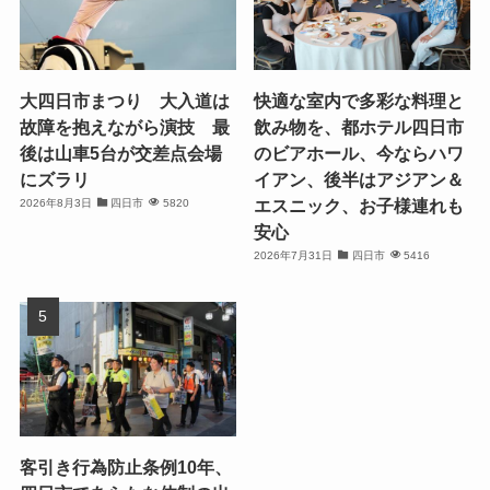
大四日市まつり 大入道は
快適な室内で多彩な料理と
故障を抱えながら演技 最
飲み物を、都ホテル四日市
後は山車5台が交差点会場
のビアホール、今ならハワ
にズラリ
イアン、後半はアジアン＆
エスニック、お子様連れも
2026年8月3日
四日市
5820
安心
2026年7月31日
四日市
5416
客引き行為防止条例10年、