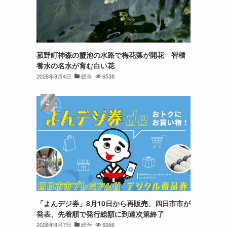
菰野町神森の蟹池の水路で梅花藻が開花 智積
養水の名水が育む白い花
2026年8月4日
総合
6538
「よんデジ券」8月10日から再販売、四日市市が
発表、先着順で発行総額に到達次第終了
2026年8月7日
総合
6266