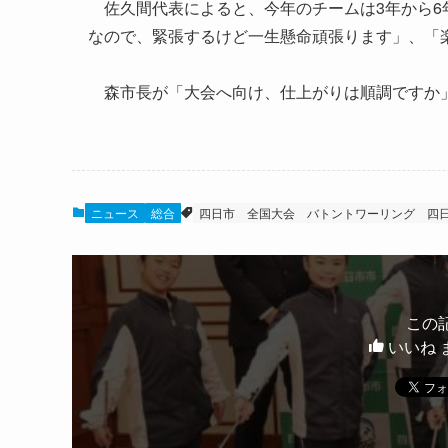
佐久間代表によると、今年のチームは3年から6
なので、緊張するけど一生懸命頑張ります」、「
森市長が「大会へ向け、仕上がりは順調ですか」
ニュース
総合
四日市
全国大会
バトントワーリング
四
この
いいね 