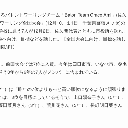
トワーリングチーム「Baton Team Grace Ami」(佐久
ワーリング全国大会」(12月10、１1日 千葉県幕張メッセ)の
学校に通う7人が12月2日、佐久間代表とともに市役所を訪れ、
会へ向け、目標などを話した。【全国大会に向け、目標を話し
市市諏訪町】
た。前回大会では7位に入賞。今年は四日市市、いなべ市、桑名
通う3年から6年の7人がメンバーに含まれている。
6年）は「昨年の7位よりもっと高い順位になるように頑張りま
ては、3位を目標にしているそうで、出口陽奈子さん（5年）、
藤田菜月さん（3年）、荒川花さん（3年）、長町明日葉さん