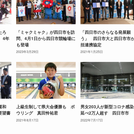
たろ
「ミャクミャク」が四日市を訪
「四日市のさらなる発展願
、4年
問、4月1日から四日市競輪場に
う」 四日市大と四日市市
も登場
括連携協定
2023年3月29日
2021年1月25日
緩和
上級生制して県大会優勝も ボ
男女203人が新型コロナ感
要望書
ウリング 真田怜祐君
延べ2万人超す 四日市市
2021年8月17日
2022年7月17日