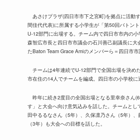
あさけプラザ(四日市市下之宮町)を拠点に活動するバトン
間佳代代表)に所属する小学生が「第50回バトント
U-12部門に出場する。チーム内で四日市市内の小
森智広市長と四日市市議会の石川善己副議長に大
たBaton Team Grace Amiのメンバーら＝四日
チームは4年連続でU-12部門で全国出場を決め
市在住の14人でチームを編成。四日市の小学校に
昨年に続き2度目の全国出場となる里幸奈さん(
す」と大会へ向け意気込みを話した。チームとし
田中るるなさん（5年）、久保凛乃さん（5年）、
（3年）も大会への目標を話した。