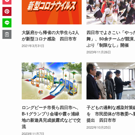
大阪府から帰省の大学生ら2人
四日市でよさこい「やっ
が新型コロナ感染 四日市市
舞」、50余チームが競演
ぶり「制限なし」開催
2021年3月31日
2023年11月26日
ロングビーチ市長ら四日市へ、
子どもの過剰な感染対策
B-1グランプリ会場や霞ヶ浦緑
を 市民団体が市教委へ
地の新遊具完成披露式などで交
提出 四日市市
流
2022年10月25日
2023年11月7日