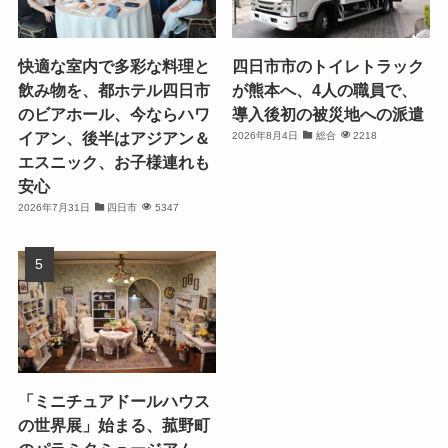
快適な室内で多彩な料理と
四日市市のトイレトラック
飲み物を、都ホテル四日市
が熊本へ、4人の職員で、
のビアホール、今ならハワ
導入後初の被災地への派遣
イアン、後半はアジアン＆
2026年8月4日
総合
2218
エスニック、お子様連れも
安心
2026年7月31日
四日市
5347
「ミニチュアドールハウス
の世界展」始まる、菰野町