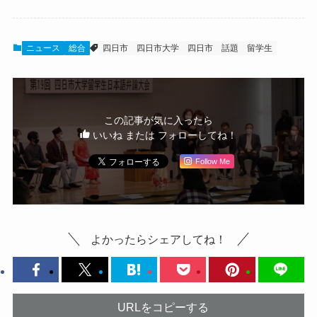
ニュース
総合
四日市
四日市大学
四日市 話題
留学生
この記事が気に入ったら
いいね または フォローしてね！
Follow Me
よかったらシェアしてね！
URLをコピーする