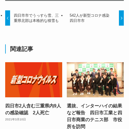
四日市市でうっすら雪、三
542人が新型コロナ感染
重県北部は本格的な積雪も
四日市市
関連記事
四日市2人含む三重県内9人
選抜、インターハイの結果
の感染確認 2人死亡
など報告 四日市工業と四
日市商業のテニス部 市役
2021年3月10日
所を訪問