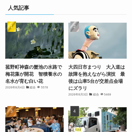
人気記事
菰野町神森の蟹池の水路で
大四日市まつり 大入道は
梅花藻が開花 智積養水の
故障を抱えながら演技 最
名水が育む白い花
後は山車5台が交差点会場
にズラリ
2026年8月4日
総合
5578
2026年8月3日
総合
5469