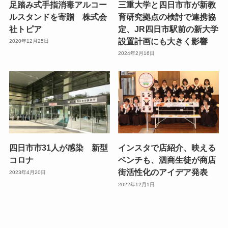
足踏み式手指消毒アルコー
三重大学と四日市市が新教
ルスタンドを寄贈 株式会
育研究拠点の検討で連携協
社トピア
定、JR四日市駅前の新大学
設置計画にも大きく影響
2020年12月25日
2024年2月16日
四日市市31人が感染 新型
インスタで店紹介、映える
コロナ
ベンチも、泗商生徒が商店
街活性化のアイデア発表
2023年4月20日
2022年12月1日