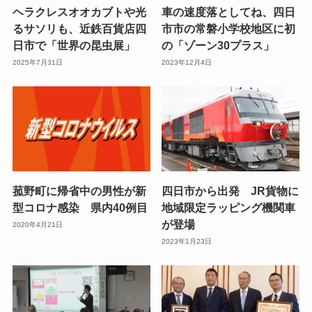
ヘラクレスオオカブトや光
車の速度落としてね、四日
るサソリも、近鉄百貨店四
市市の常磐小学校地区に初
日市で「世界の昆虫展」
の「ゾーン30プラス」
2025年7月31日
2023年12月4日
菰野町に帰省中の男性が新
四日市から出発 JR貨物に
型コロナ感染 県内40例目
地域限定ラッピング機関車
が登場
2020年4月21日
2023年1月23日