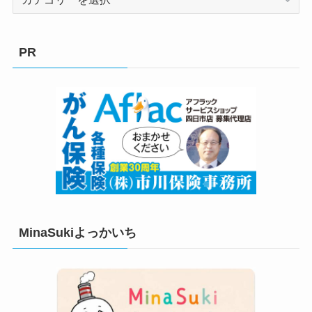
テ
ゴ
リ
PR
ー
MinaSukiよっかいち