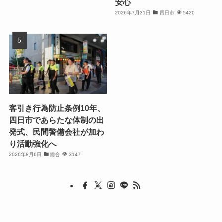
安心
2026年7月31日
四日市
5420
客引き行為防止条例10年、
四日市であらたな体制の出
発式、民間警備会社が加わ
り活動強化へ
2026年8月6日
総合
3147