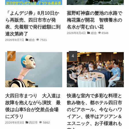
「よんデジ券」8月10日か
菰野町神森の蟹池の水路で
ら再販売、四日市市が発
梅花藻が開花 智積養水の
表、先着順で発行総額に到
名水が育む白い花
達次第終了
2026年8月4日
総合
6546
2026年8月7日
総合
7521
大四日市まつり 大入道は
快適な室内で多彩な料理と
故障を抱えながら演技 最
飲み物を、都ホテル四日市
後は山車5台が交差点会場
のビアホール、今ならハワ
にズラリ
イアン、後半はアジアン＆
エスニック、お子様連れも
2026年8月3日
四日市
5862