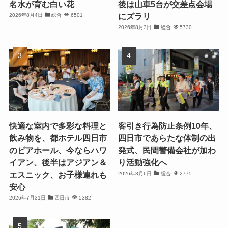
名水が育む白い花
後は山車5台が交差点会場
にズラリ
2026年8月4日
総合
6501
2026年8月3日
総合
5730
快適な室内で多彩な料理と
客引き行為防止条例10年、
飲み物を、都ホテル四日市
四日市であらたな体制の出
のビアホール、今ならハワ
発式、民間警備会社が加わ
イアン、後半はアジアン＆
り活動強化へ
エスニック、お子様連れも
2026年8月6日
総合
2775
安心
2026年7月31日
四日市
5382