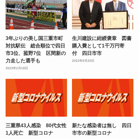
3年ぶりの美し国三重市町
生川建設に紺綬褒章 図書
対抗駅伝 総合順位で四日
購入費として1千万円寄
市3位、菰野7位 区間新の
付 四日市市
力走した選手も
2022年9月20日
2023年2月19日
三重県43人感染 80代女性
新たな感染者は無し 四日
1人死亡 新型コロナ
市市の新型コロナ