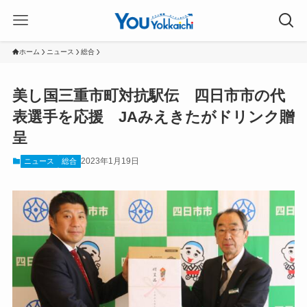
ホーム
ニュース
総合
美し国三重市町対抗駅伝 四日市市の代
表選手を応援 JAみえきたがドリンク贈
呈
2023年1月19日
ニュース
総合