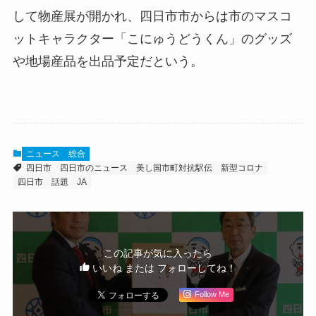
して物産展が開かれ、四日市市からは市のマスコ
ットキャラクター「こにゅうどうくん」のグッズ
や地場産品を出品予定だという。
ニュース
総合
四日市
四日市のニュース
美し国市町対抗駅伝
新型コロナ
四日市 話題
JA
この記事が気に入ったら
いいね または フォローしてね！
Follow Me