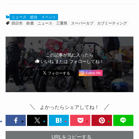
ニュース
総合
イベント
四日市
鈴鹿
ニュース
三重県
スーパーカブ
カブミーティング
この記事が気に入ったら
いいね または フォローしてね！
Follow Me
よかったらシェアしてね！
URLをコピーする