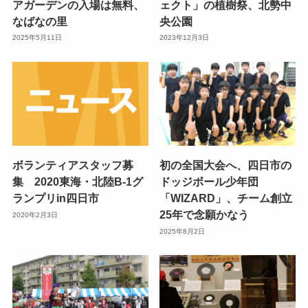
アガーデンの入場は無料、
ェクト」の植樹祭、北勢中
なばなの里
央公園
2025年5月11日
2023年12月3日
ボランティアスタッフ募
初の全国大会へ、四日市の
集 2020東海・北陸B‐1グ
ドッジボール少年団
ランプリin四日市
「WIZARD」、チーム創立
25年で念願かなう
2020年2月3日
2025年8月2日