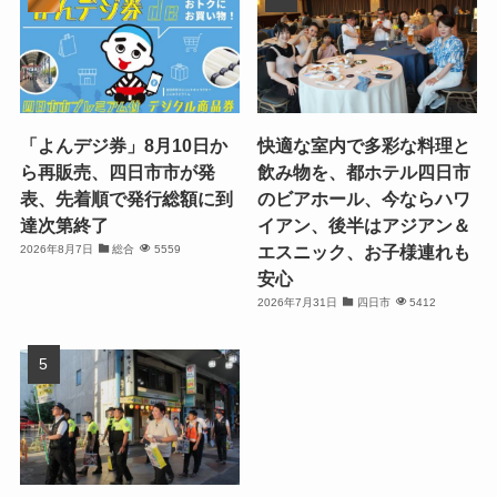
「よんデジ券」8月10日か
快適な室内で多彩な料理と
ら再販売、四日市市が発
飲み物を、都ホテル四日市
表、先着順で発行総額に到
のビアホール、今ならハワ
達次第終了
イアン、後半はアジアン＆
エスニック、お子様連れも
2026年8月7日
総合
5559
安心
2026年7月31日
四日市
5412