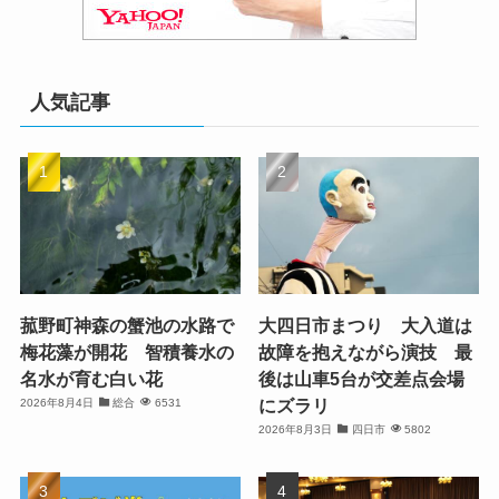
人気記事
菰野町神森の蟹池の水路で
大四日市まつり 大入道は
梅花藻が開花 智積養水の
故障を抱えながら演技 最
名水が育む白い花
後は山車5台が交差点会場
にズラリ
2026年8月4日
総合
6531
2026年8月3日
四日市
5802