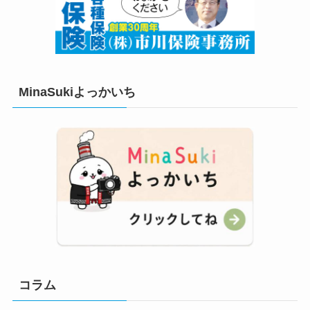
MinaSukiよっかいち
コラム