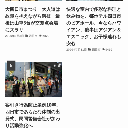
大四日市まつり 大入道は
快適な室内で多彩な料理と
故障を抱えながら演技 最
飲み物を、都ホテル四日市
後は山車5台が交差点会場
のビアホール、今ならハワ
にズラリ
イアン、後半はアジアン＆
エスニック、お子様連れも
2026年8月3日
四日市
5820
安心
2026年7月31日
四日市
5416
客引き行為防止条例10年、
四日市であらたな体制の出
発式、民間警備会社が加わ
り活動強化へ