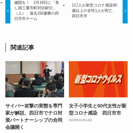
健闘を！ 2月19日に「美
117人が新型コロナ感染90
し国三重市町対抗駅伝」
歳以上の女性1人が死亡、
（上）、過去2回優勝の四
四日市市
日市市チーム
関連記事
サイバー攻撃の実態を専門
女子小学生と60代女性が新
家が解説、四日市でテロ対
型コロナ感染 四日市市
策パートナーシップの合同
2020年10月14日
会議開く