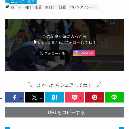
ニュース
総合
四日市
四日市南署
四日市 話題
バレンタインデー
この記事が気に入ったら
いいね または フォローしてね！
Follow Me
よかったらシェアしてね！
URLをコピーする