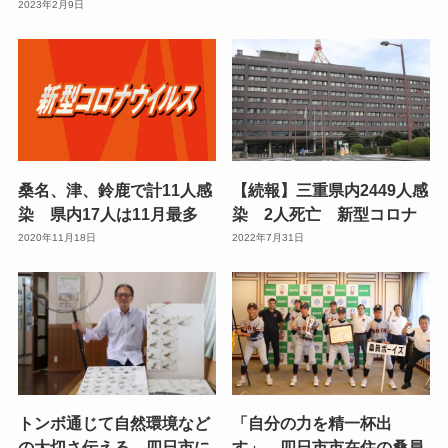
2023年2月9日
桑名、津、鈴鹿で計11人感
【続報】三重県内2449人感
染 県内17人は11月最多
染 2人死亡 新型コロナ
2020年11月18日
2022年7月31日
トンボ通じて自然環境など
「自分の力を精一杯出
の大切さ伝える 四日市に
す」 四日市市在住の桑員