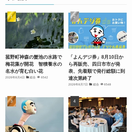
菰野町神森の蟹池の水路で
「よんデジ券」8月10日か
梅花藻が開花 智積養水の
ら再販売、四日市市が発
名水が育む白い花
表、先着順で発行総額に到
達次第終了
2026年8月4日
総合
6542
2026年8月7日
総合
6548