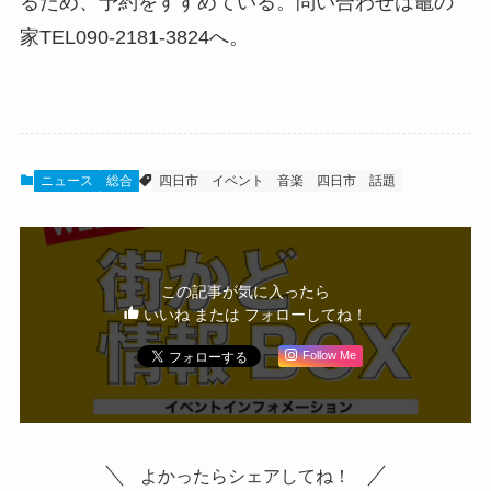
るため、予約をすすめている。問い合わせは竈の
家TEL090-2181-3824へ。
ニュース
総合
四日市
イベント
音楽
四日市 話題
この記事が気に入ったら
いいね または フォローしてね！
Follow Me
よかったらシェアしてね！