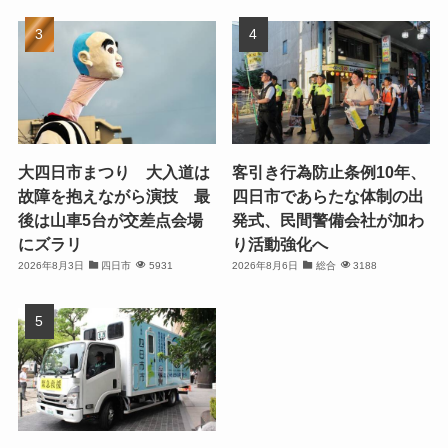
大四日市まつり 大入道は
客引き行為防止条例10年、
故障を抱えながら演技 最
四日市であらたな体制の出
後は山車5台が交差点会場
発式、民間警備会社が加わ
にズラリ
り活動強化へ
2026年8月3日
四日市
5931
2026年8月6日
総合
3188