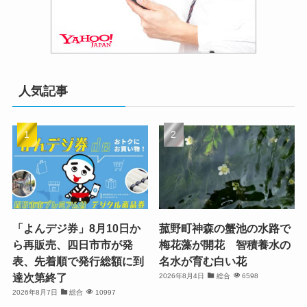
人気記事
「よんデジ券」8月10日か
菰野町神森の蟹池の水路で
ら再販売、四日市市が発
梅花藻が開花 智積養水の
表、先着順で発行総額に到
名水が育む白い花
達次第終了
2026年8月4日
総合
6598
2026年8月7日
総合
10997