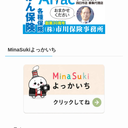
MinaSukiよっかいち