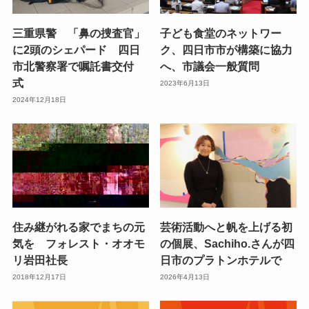
三重県警 「鼻の捜査官」
子ども食堂のネットワー
に2頭のシェパード 四日
ク、四日市市が構築に協力
市北警察署で嘱託書交付
へ、市議会一般質問
式
2023年6月13日
2024年12月18日
住み継がれる家でまちの元
芸術活動へと帆を上げる初
気を フォレスト・オオモ
の個展、Sachiho.さんが四
リ岩田社長
日市のプラトンホテルで
2018年12月17日
2026年4月13日