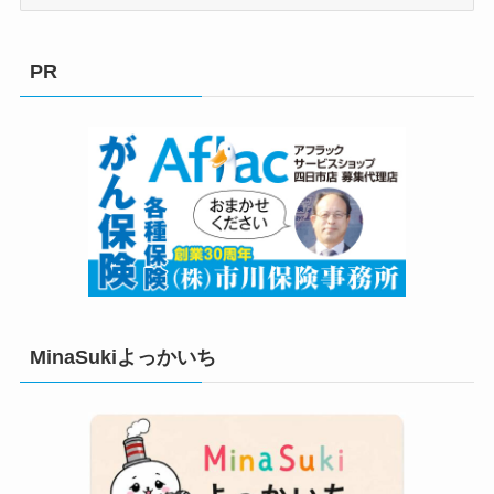
テ
ゴ
リ
PR
ー
MinaSukiよっかいち