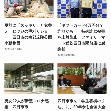
夏前に「スッキリ」と衣替
「ギフトカード4万円分？
え ヒツジの毛刈りショ
詐欺かも」 特殊詐欺被害
ー 四日市の南部丘陵公園
を未然防止 ファミリーマ
小動物園
ート近鉄四日市駅前店に感
謝状
2025年4月18日
2024年10月8日
男女22人が新型コロナ感
四日市市を「学生将棋のま
染 四日市市
ち」に、30年余も全国大会