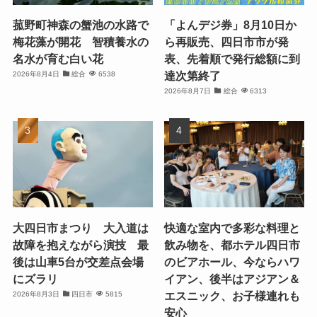
菰野町神森の蟹池の水路で
「よんデジ券」8月10日か
梅花藻が開花 智積養水の
ら再販売、四日市市が発
名水が育む白い花
表、先着順で発行総額に到
達次第終了
2026年8月4日
総合
6538
2026年8月7日
総合
6313
大四日市まつり 大入道は
快適な室内で多彩な料理と
故障を抱えながら演技 最
飲み物を、都ホテル四日市
後は山車5台が交差点会場
のビアホール、今ならハワ
にズラリ
イアン、後半はアジアン＆
エスニック、お子様連れも
2026年8月3日
四日市
5815
安心