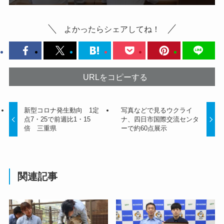
よかったらシェアしてね！
URLをコピーする
新型コロナ発生動向 1定
写真などで見るウクライ
点7・25で前週比1・15
ナ、四日市国際交流センタ
倍 三重県
ーで約60点展示
関連記事