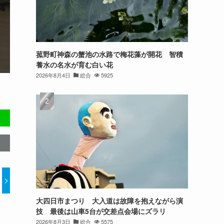
菰野町神森の蟹池の水路で梅花藻が開花 智積
養水の名水が育む白い花
2026年8月4日
総合
5925
大四日市まつり 大入道は故障を抱えながら演
技 最後は山車5台が交差点会場にズラリ
2026年8月3日
総合
5575