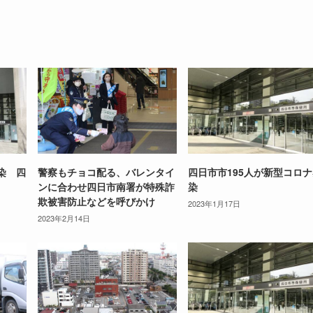
染 四
警察もチョコ配る、バレンタイ
四日市市195人が新型コロ
ンに合わせ四日市南署が特殊詐
染
欺被害防止などを呼びかけ
2023年1月17日
2023年2月14日