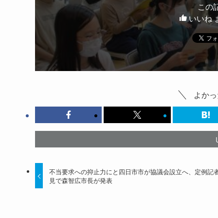
この
いいね 
よかっ
不当要求への抑止力にと四日市市が協議会設立へ、定例記
見で森智広市長が発表