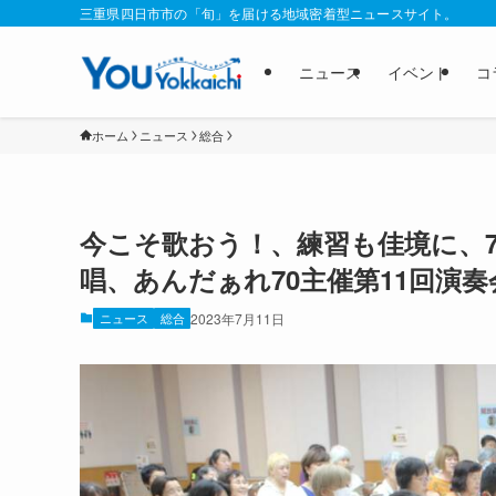
三重県四日市市の「旬」を届ける地域密着型ニュースサイト。
ニュース
イベント
コ
ホーム
ニュース
総合
今こそ歌おう！、練習も佳境に、7
唱、あんだぁれ70主催第11回演奏
ニュース
総合
2023年7月11日