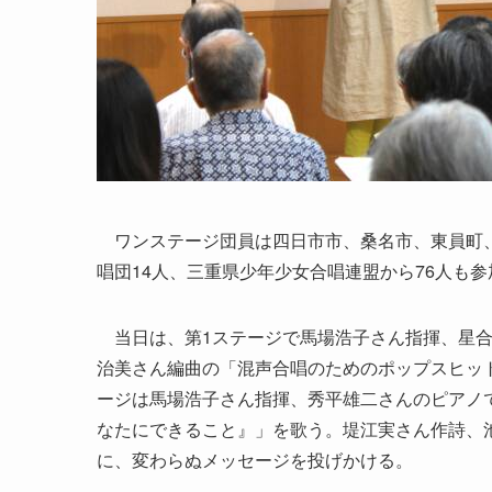
ワンステージ団員は四日市市、桑名市、東員町、
唱団14人、三重県少年少女合唱連盟から76人も参
当日は、第1ステージで馬場浩子さん指揮、星合
治美さん編曲の「混声合唱のためのポップスヒット
ージは馬場浩子さん指揮、秀平雄二さんのピアノで
なたにできること』」を歌う。堤江実さん作詩、
に、変わらぬメッセージを投げかける。