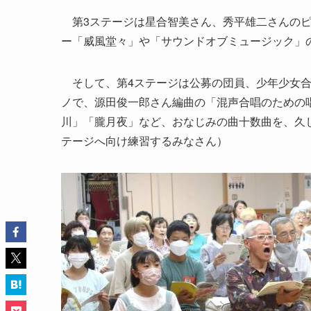
第3ステージは星合智美さん、秀平雄二さんのピ
ー「威風堂々」や「サウンドオブミュージック」
そして、第4ステージは公募の団員、少年少女合
ノで、源田俊一郎さん編曲の「混声合唱のための
川」「朧月夜」など、おなじみの曲十数曲を、久
テージへ向け練習するみなさん）