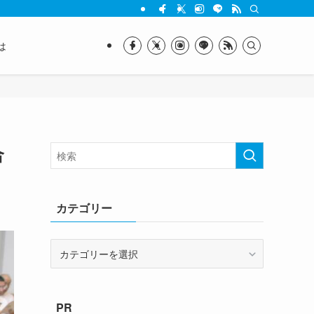
は
合
カテゴリー
カ
テ
ゴ
リ
PR
ー