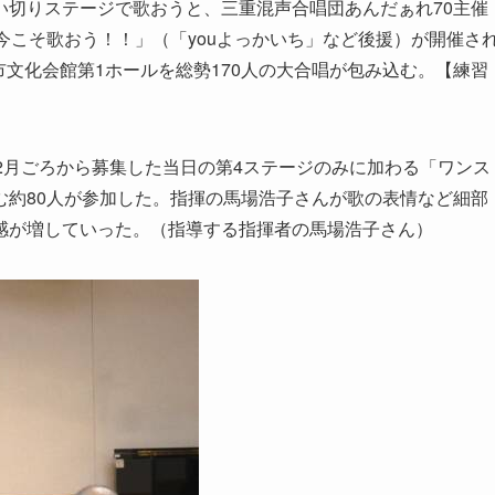
切りステージで歌おうと、三重混声合唱団あんだぁれ70主催
今こそ歌おう！！」（「youよっかいち」など後援）が開催さ
市市文化会館第1ホールを総勢170人の大合唱が包み込む。【練習
2月ごろから募集した当日の第4ステージのみに加わる「ワンス
む約80人が参加した。指揮の馬場浩子さんが歌の表情など細部
感が増していった。（指導する指揮者の馬場浩子さん）