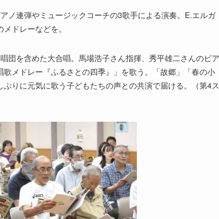
アノ連弾やミュージックコーチの3歌手による演奏。E.エルガ
のメドレーなどを。
唱団を含めた大合唱。馬場浩子さん指揮、秀平雄二さんのピ
唱歌メドレー『ふるさとの四季』」を歌う。「故郷」「春の小
しぶりに元気に歌う子どもたちの声との共演で届ける。（第4