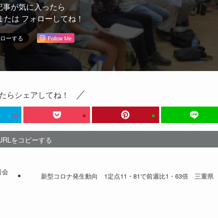
記事が気に入ったら
または フォローしてね！
Follow Me
たらシェアしてね！
URLをコピーする
者会
新型コロナ発生動向 1定点11・81で前週比1・63倍 三重県