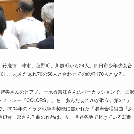
鈴鹿市、津市、菰野町、川越町から24人。四日市少年少女合
加し、あんだぁれ70の56人と合わせての総勢170人となる。
智美さんのピアノ、一尾香奈江さんのパーカッションで、三
メドレー『COLORS』」を、あんだぁれ70が歌う。第2ステ
、2004年のイラク戦争を契機に書かれた「混声合唱組曲『あ
池辺晋一郎さん作曲の作品は、今、世界各地で起きている悲劇