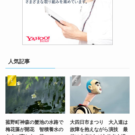
人気記事
菰野町神森の蟹池の水路で
大四日市まつり 大入道は
梅花藻が開花 智積養水の
故障を抱えながら演技 最