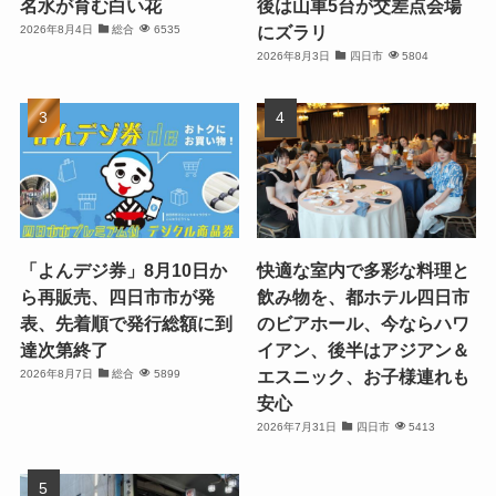
名水が育む白い花
後は山車5台が交差点会場
にズラリ
2026年8月4日
総合
6535
2026年8月3日
四日市
5804
「よんデジ券」8月10日か
快適な室内で多彩な料理と
ら再販売、四日市市が発
飲み物を、都ホテル四日市
表、先着順で発行総額に到
のビアホール、今ならハワ
達次第終了
イアン、後半はアジアン＆
エスニック、お子様連れも
2026年8月7日
総合
5899
安心
2026年7月31日
四日市
5413