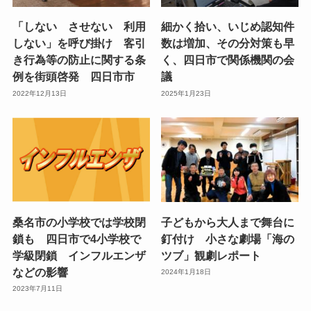
「しない させない 利用
細かく拾い、いじめ認知件
しない」を呼び掛け 客引
数は増加、その分対策も早
き行為等の防止に関する条
く、四日市で関係機関の会
例を街頭啓発 四日市市
議
2022年12月13日
2025年1月23日
桑名市の小学校では学校閉
子どもから大人まで舞台に
鎖も 四日市で4小学校で
釘付け 小さな劇場「海の
学級閉鎖 インフルエンザ
ツブ」観劇レポート
などの影響
2024年1月18日
2023年7月11日