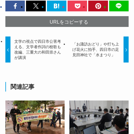
URLをコピーする
文学の視点で四日市公害考
「お諏訪おどり」や打ち上
える、文学者作詞の校歌も
げ花火に拍手、四日市の足
改編、三重大の和田崇さん
見田神社で「水まつり」
が講演
関連記事