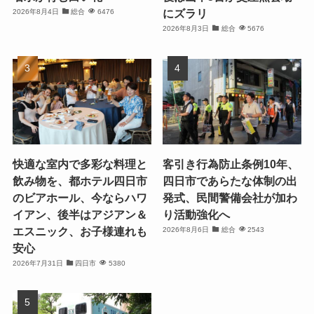
にズラリ
2026年8月4日
総合
6476
2026年8月3日
総合
5676
快適な室内で多彩な料理と
客引き行為防止条例10年、
飲み物を、都ホテル四日市
四日市であらたな体制の出
のビアホール、今ならハワ
発式、民間警備会社が加わ
イアン、後半はアジアン＆
り活動強化へ
エスニック、お子様連れも
2026年8月6日
総合
2543
安心
2026年7月31日
四日市
5380