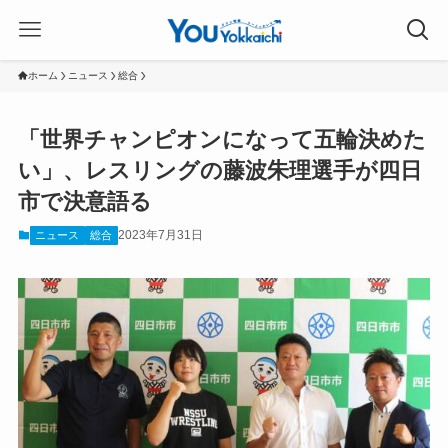
ホーム
ニュース
総合
「世界チャンピオンになって五輪決めた
い」、レスリングの藤波朱理選手が四日
市で決意語る
2023年7月31日
ニュース
総合