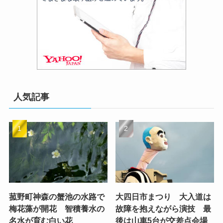
人気記事
菰野町神森の蟹池の水路で
大四日市まつり 大入道は
梅花藻が開花 智積養水の
故障を抱えながら演技 最
名水が育む白い花
後は山車5台が交差点会場