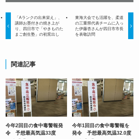
「Aランクの出来栄え」、
東海大会でも活躍を、柔道
講師お墨付きの焼き上が
の三重県代表チームに入っ
り、四日市で「やきものた
た伊藤杏さんが四日市市長
まご創生塾」の初窯出し
を表敬訪問
関連記事
今年2回目の食中毒警報発
今年1回目の食中毒警報を
令 予想最高気温33度
発令 予想最高気温32.0度