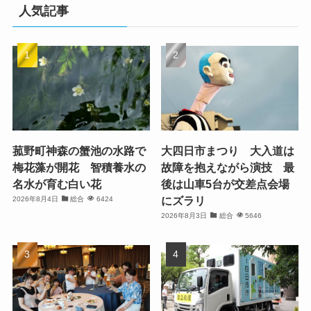
人気記事
菰野町神森の蟹池の水路で
大四日市まつり 大入道は
梅花藻が開花 智積養水の
故障を抱えながら演技 最
名水が育む白い花
後は山車5台が交差点会場
にズラリ
2026年8月4日
総合
6424
2026年8月3日
総合
5646