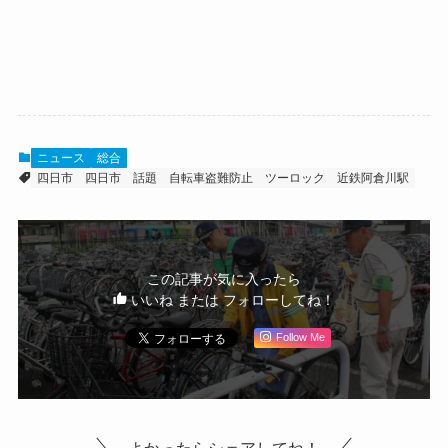
ニュース
総合
四日市
四日市 話題
自転車盗難防止
ツーロック
近鉄阿倉川駅
この記事が気に入ったら
いいね または フォローしてね！
Follow Me
よかったらシェアしてね！