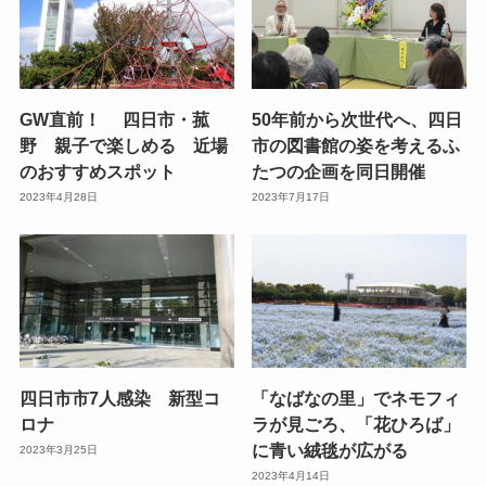
GW直前！ 四日市・菰
50年前から次世代へ、四日
野 親子で楽しめる 近場
市の図書館の姿を考えるふ
のおすすめスポット
たつの企画を同日開催
2023年4月28日
2023年7月17日
四日市市7人感染 新型コ
「なばなの里」でネモフィ
ロナ
ラが見ごろ、「花ひろば」
に青い絨毯が広がる
2023年3月25日
2023年4月14日