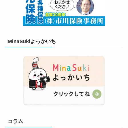
MinaSukiよっかいち
コラム