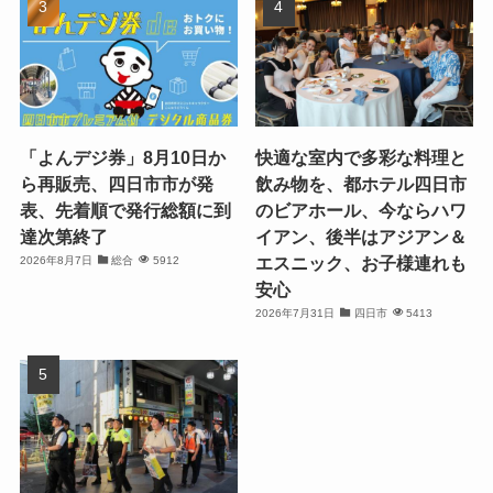
「よんデジ券」8月10日か
快適な室内で多彩な料理と
ら再販売、四日市市が発
飲み物を、都ホテル四日市
表、先着順で発行総額に到
のビアホール、今ならハワ
達次第終了
イアン、後半はアジアン＆
エスニック、お子様連れも
2026年8月7日
総合
5912
安心
2026年7月31日
四日市
5413