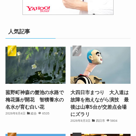
人気記事
菰野町神森の蟹池の水路で
大四日市まつり 大入道は
梅花藻が開花 智積養水の
故障を抱えながら演技 最
名水が育む白い花
後は山車5台が交差点会場
にズラリ
2026年8月4日
総合
6535
2026年8月3日
四日市
5804