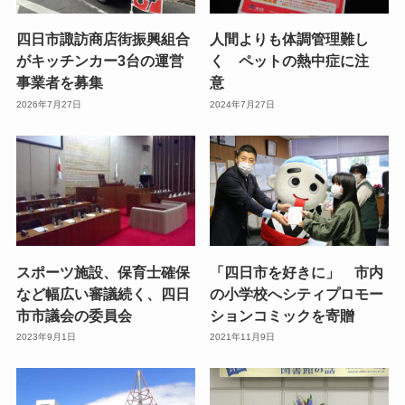
四日市諏訪商店街振興組合
人間よりも体調管理難し
がキッチンカー3台の運営
く ペットの熱中症に注
事業者を募集
意
2026年7月27日
2024年7月27日
スポーツ施設、保育士確保
「四日市を好きに」 市内
など幅広い審議続く、四日
の小学校へシティプロモー
市市議会の委員会
ションコミックを寄贈
2023年9月1日
2021年11月9日