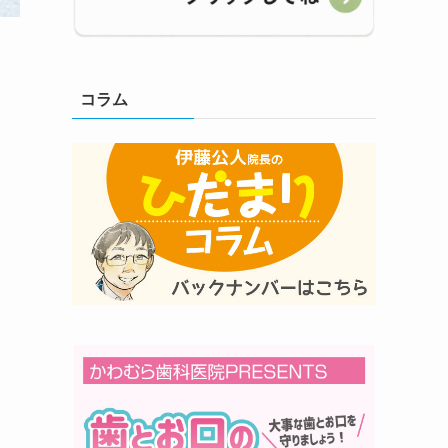
コラム
内
ー
と
ぐ