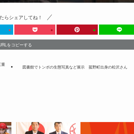
たらシェアしてね！
URLをコピーする
三重
図書館でトンボの生態写真など展示 菰野町出身の松沢さん