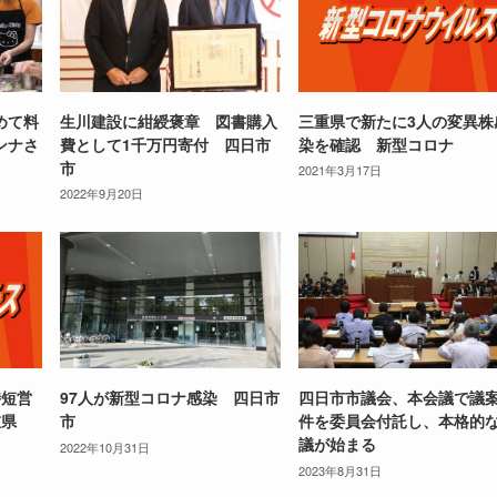
めて料
生川建設に紺綬褒章 図書購入
三重県で新たに3人の変異株
ンナさ
費として1千万円寄付 四日市
染を確認 新型コロナ
市
2021年3月17日
2022年9月20日
時短営
97人が新型コロナ感染 四日市
四日市市議会、本会議で議案
重県
市
件を委員会付託し、本格的
議が始まる
2022年10月31日
2023年8月31日