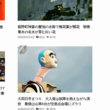
菰野町神森の蟹池の水路で梅花藻が開花 智積
感
養水の名水が育む白い花
2026年8月4日
総合
6476
17
な審
大四日市まつり 大入道は故障を抱えながら演
技 最後は山車5台が交差点会場にズラリ
2026年8月3日
総合
5676