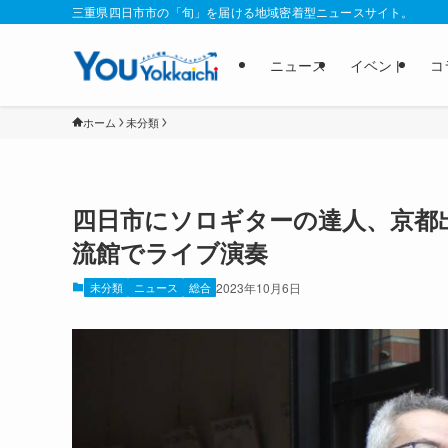
三重県四日市市の「旬」を届ける地域密着型ニュースサイト。
ニュース
イベント
コ
ホーム
未分類
四日市にソロギターの達人、京都出
流館でライブ演奏
未分類
ニュース
総合
2023年10月6日