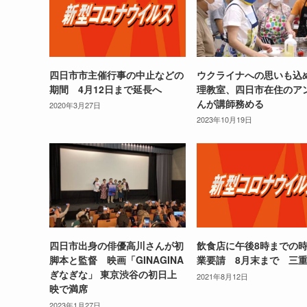
四日市市主催行事の中止などの
ウクライナへの思いも込
期間 4月12日まで延長へ
理教室、四日市在住のア
んが講師務める
2020年3月27日
2023年10月19日
四日市出身の俳優高川さんが初
飲食店に午後8時までの
脚本と監督 映画「GINAGINA
業要請 8月末まで 三
ぎなぎな」 東京渋谷の初日上
2021年8月12日
映で満席
2023年1月27日