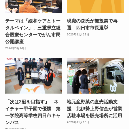
テーマは「緩和ケアとトー
現職の森氏が無投票で再
タルペイン」、三重県立総
選 四日市市長選挙
合医療センターでがん市民
2020年11月22日
公開講座
2026年3月14日
「次は2冠を目指す」 ネ
地元産野菜の直売活動支
イチャー甲子園で優勝 第
援 北伊勢上野信金が営業
一学院高等学校四日市キャ
店駐車場を販売場所に活用
ンパス
2020年11月10日