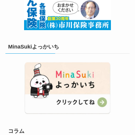
MinaSukiよっかいち
コラム