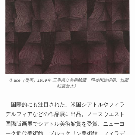
《Face（災害）1959年 三重県立美術館蔵 同美術館提供、無断
転載禁止》
国際的にも注目された。米国シアトルやフィラ
デルフィアなどの作品展に出品。ノースウエスト
国際版画展でシアトル美術館賞を受賞、ニューヨ
ーク近代美術館、ブルックリン美術館、フィラデ