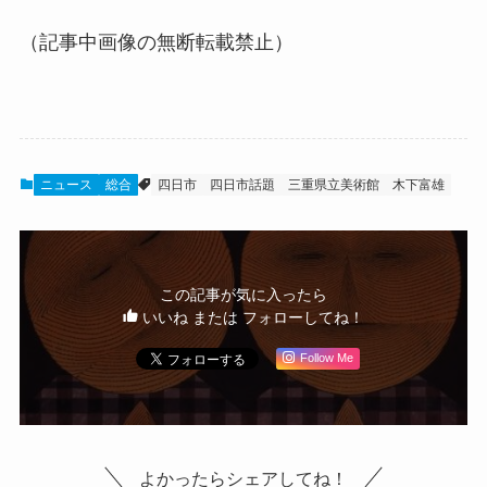
（記事中画像の無断転載禁止）
ニュース
総合
四日市
四日市話題
三重県立美術館
木下富雄
この記事が気に入ったら
いいね または フォローしてね！
Follow Me
よかったらシェアしてね！