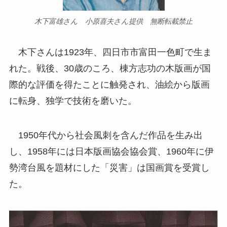
木下富雄さん 小原喜夫さん提供 無断転載禁止
木下さんは1923年、四日市市富田一色町で生ま
れた。戦後、30歳のころ、棟方志功の木版画が国
際的な評価を得たことに触発され、油絵から版画
に転身、独学で技術を磨いた。
1950年代から社会風刺を含んだ作品を生み出
し、1958年には日本版画協会協会賞、1960年に伊
勢湾台風を題材にした「災害」は国画賞を受賞し
た。