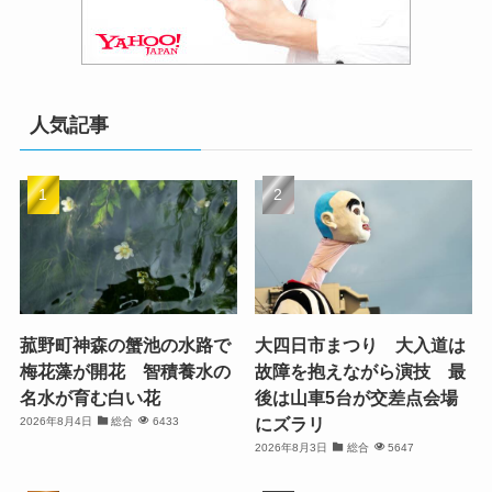
人気記事
菰野町神森の蟹池の水路で
大四日市まつり 大入道は
梅花藻が開花 智積養水の
故障を抱えながら演技 最
名水が育む白い花
後は山車5台が交差点会場
にズラリ
2026年8月4日
総合
6433
2026年8月3日
総合
5647