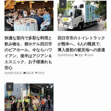
快適な室内で多彩な料理と
四日市市のトイレトラック
飲み物を、都ホテル四日市
が熊本へ、4人の職員で、
のビアホール、今ならハワ
導入後初の被災地への派遣
イアン、後半はアジアン＆
2026年8月4日
総合
2414
エスニック、お子様連れも
安心
2026年7月31日
四日市
5372