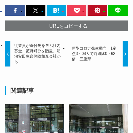
URLをコピーする
従業員が寄付先を選ぶ社内
新型コロナ発生動向 1定
募金、菰野町分を贈呈、明
点3・08人で前週比0・62
治安田生命保険相互会社か
倍 三重県
ら
関連記事