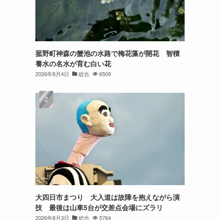
菰野町神森の蟹池の水路で梅花藻が開花 智積
養水の名水が育む白い花
2026年8月4日
総合
6509
大四日市まつり 大入道は故障を抱えながら演
技 最後は山車5台が交差点会場にズラリ
2026年8月3日
総合
5764