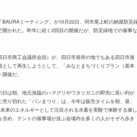
AURAミーティング」が10月22日、同市尾上町の納屋防災
で開かれた。昨年に続く2回目の開催だが、防災緑地での催事
日市商工会議所会頭）が、四日市発祥の地でもある四日市港
港として再生しようとして、「みなとまちづくりプラン（基本
ト開催だ。
日は朝、地元漁協のハマグリやワタリガニの即売に長い列が
に売り切れた「パンまつり」は、今年は販売タイムを朝、昼、
。未来のエネルギーとして注目される水素を実験で体験する催
を含め、テントの催事場が並ぶ会場内を多くの人がそぞろ歩き