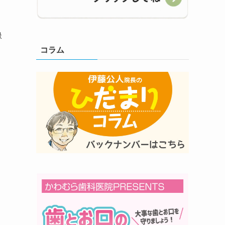
緑
コラム
な
し