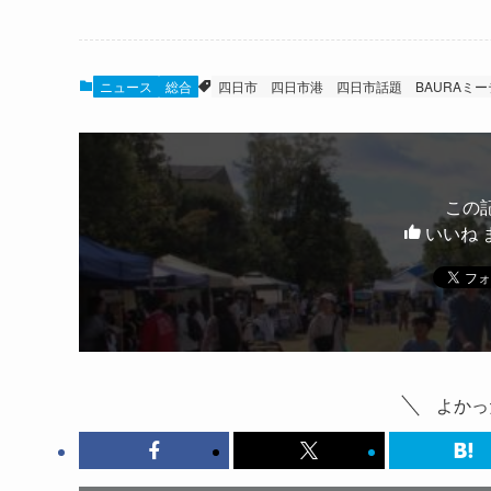
ニュース
総合
四日市
四日市港
四日市話題
BAURAミ
この
いいね 
よかっ