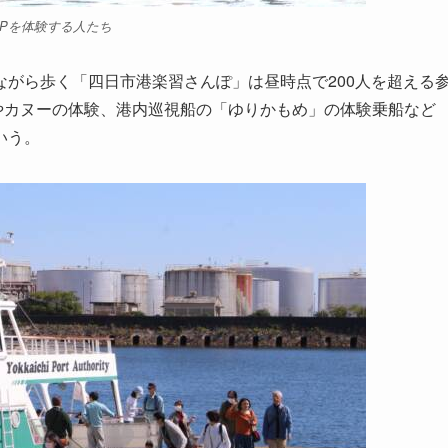
UPを体験する人たち
がら歩く「四日市港楽習さんぽ」は昼時点で200人を超える
)やカヌーの体験、港内巡視船の「ゆりかもめ」の体験乗船など
いう。