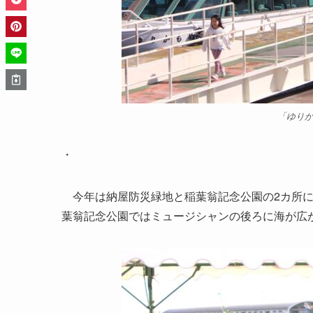
「ゆり
・
今年は納屋防災緑地と稲葉翁記念公園の2カ所に
葉翁記念公園ではミュージシャンの後ろに海が