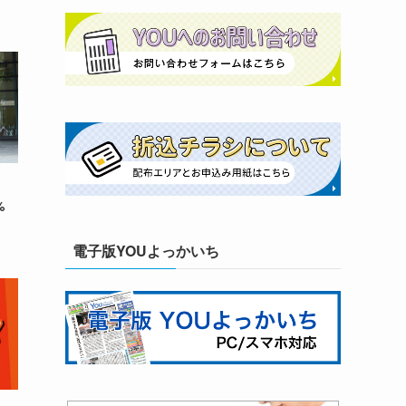
染
2%
電子版YOUよっかいち