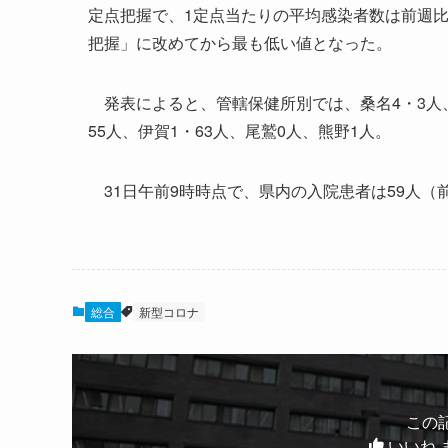
定点把握で、1定点当たりの平均感染者数は前週比0
把握」に改めてから最も低い値となった。
発表によると、管轄保健所別では、桑名4・3人、四
55人、伊賀1・63人、尾鷲0人、熊野1人。
31日午前9時時点で、県内の入院患者は59人（
総合
新型コロナ
この
いいね 