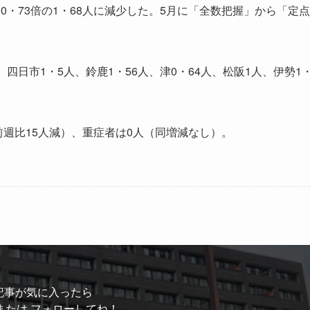
・73倍の1・68人に減少した。5月に「全数把握」から「定点
日市1・5人、鈴鹿1・56人、津0・64人、松阪1人、伊勢1
前週比15人減）、重症者は0人（同増減なし）。
記事が気に入ったら
または フォローしてね！