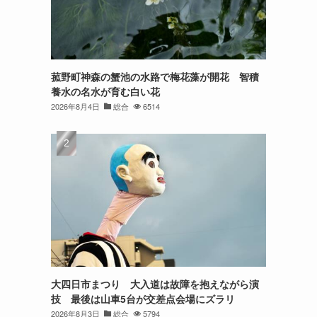
菰野町神森の蟹池の水路で梅花藻が開花 智積
養水の名水が育む白い花
2026年8月4日
総合
6514
大四日市まつり 大入道は故障を抱えながら演
技 最後は山車5台が交差点会場にズラリ
2026年8月3日
総合
5794