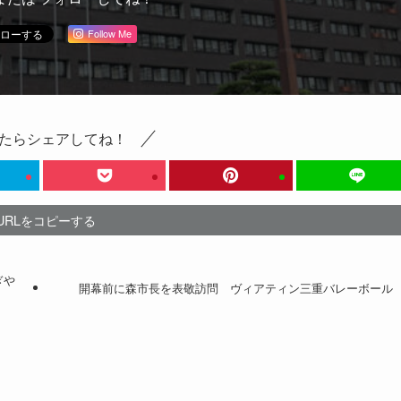
Follow Me
たらシェアしてね！
URLをコピーする
ぎや
開幕前に森市長を表敬訪問 ヴィアティン三重バレーボール
ト